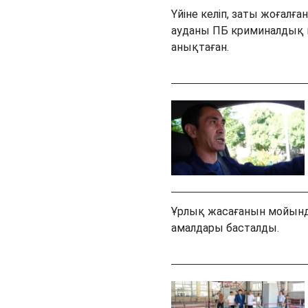
Үйіне келіп, заты жоғалғ
ауданы ПБ криминалдық п
анықтаған.
Ұрлық жасағанын мойында
амалдары басталды.