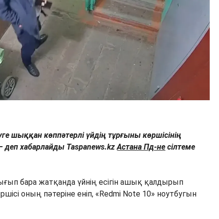
уге шыққан көппәтерлі үйдің тұрғыны көршісінің
– деп хабарлайды Taspanews.kz
Астана Пд-не
сілтеме
ығып бара жатқанда үйнің есігін ашық қалдырып
ршісі оның пәтеріне еніп, «Redmi Note 10» ноутбугын