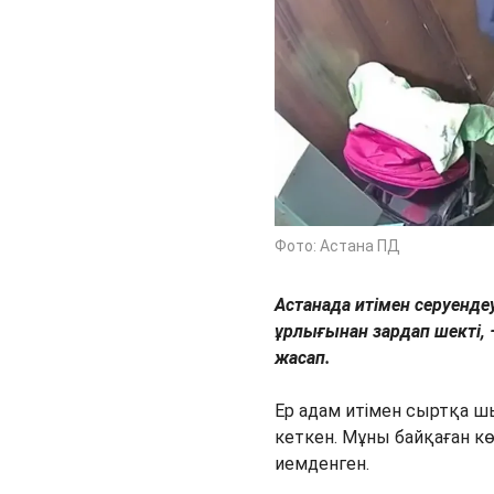
Фото: Астана ПД
Астанада итімен серуенде
ұрлығынан зардап шекті, 
жасап.
Ер адам итімен сыртқа ш
кеткен. Мұны байқаған кө
иемденген.