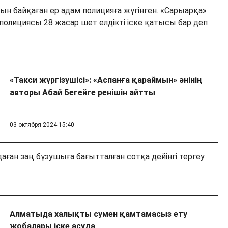
анын байқаған ер адам полицияға жүгінген. «Сарыарқа»
олициясы 28 жасар шет елдікті іске қатысы бар деп
«Такси жүргізушісі»: «Аспанға қараймын» әнінің
авторы Абай Бегейге ренішін айтты
03 октября 2024 15:40
ған заң бұзушыға бағытталған сотқа дейінгі тергеу
Алматыда халықты сумен қамтамасыз ету
жобалары іске асуда