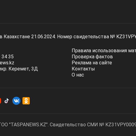
 в Казахстане 21.06.2024. Номер свидетельства № KZ31VP
Правила использования ма
 34 35
Проверка фактов
ews.kz
Реклама на сайте
мкр. Керемет, 3Д
Контакты
О нас
ТОО "TASPANEWS.KZ". Cвидетельство СМИ № KZ31VPY00095