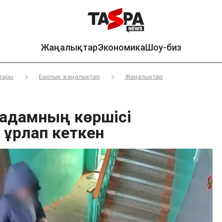
Жаңалықтар
Экономика
Шоу-биз
тары
Барлық жаңалықтар
Жаңалықтар
 адамның көршісі
 ұрлап кеткен