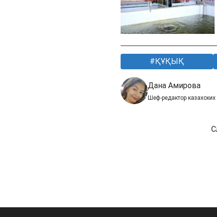
ҚҰҚЫҚ
Дана Амирова
Шеф-редактор казахских
С