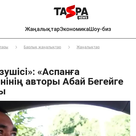
Жаңалықтар
Экономика
Шоу-биз
тары
Барлық жаңалықтар
Жаңалықтар
зушісі»: «Аспанға
нінің авторы Абай Бегейге
ты