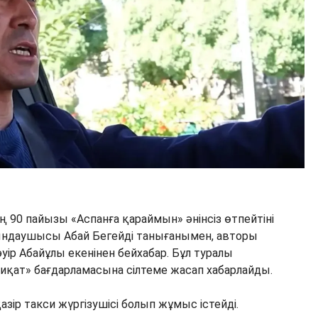
 90 пайызы «Аспанға қараймын» әнінсіз өтпейтіні
орындаушысы Абай Бегейді танығанымен, авторы
ір Абайұлы екенінен бейхабар. Бұл туралы
иқат» бағдарламасына сілтеме жасап хабарлайды.
зір такси жүргізушісі болып жұмыс істейді.