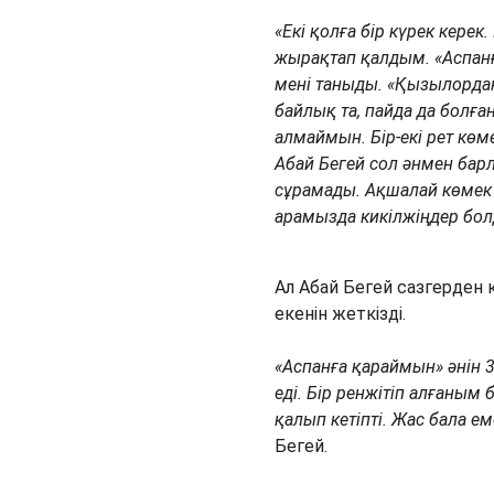
«Екі қолға бір күрек кер
жырақтап қалдым. «Аспанғ
мені таныды. «Қызылорданы
байлық та, пайда да болғ
алмаймын. Бір-екі рет көме
Абай Бегей сол әнмен бар
сұрамады. Ақшалай көмек с
арамызда кикілжіңдер бо
Ал Абай Бегей сазгерден 
екенін жеткізді.
«Аспанға қараймын» әнін 3
еді. Бір ренжітіп алғаным 
қалып кетіпті. Жас бала е
Бегей.