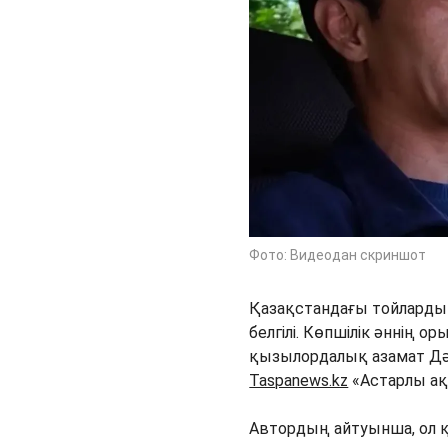
Фото: Видеодан скриншот
Қазақстандағы тойлардың
белгілі. Көпшілік әннің 
қызылордалық азамат Дәу
Taspanews.kz
«Астарлы ақ
Автордың айтуынша, ол қа