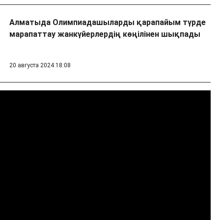
Алматыда Олимпиадашыларды қарапайым түрде
марапаттау жанкүйерлердің көңілінен шықпады
20 августа 2024 18:08