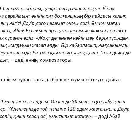
ек. Шынымды айтсам, қазір шығармашылықтан біраз
а қараймын» әнінің хит болғанының бір пайдасы халық
ң жігіті Дәуір деген азамат екен» деді. Әннен маған
ан жоқ. Абай Бегеймен ара-қатынасымыз жақсы деп айта
к сұраған едім. «Жоқ» дегеннен кейін мен бәрін түсіндім.
лық жағдайын жасап алды. Бір хабарласып, жағдайымды
ұрағанымда, бетімді қайтарып, «жоқ» деді. Оған дейін де
лды»
, – деді әннің композиторы.
кешірім сұрап, тағы да бірлесе жұмыс істеуге дайын
0 мың теңгеге алдым. Ол кезде 30 мың теңге табу қиын
бар. Үйленгенімде той тізіміне 120 адам жазғанмын, Дәуір
меспін, қиын кезең еді, ұмытылып кеткен»
, – деді Абай