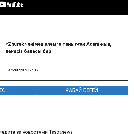
«Zhurek» әнімен әлемге танылған Adam-ның
некесіз баласы бар
08 октября 2024 12:50
ЕС
АБАЙ БЕГЕЙ
ледите за новостями Taspanews