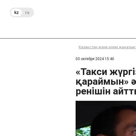
kz
ru
Қазақстан және әлем жаңалық
03 октября 2024 15:40
«Такси жүргі
қараймын» ә
ренішін айт