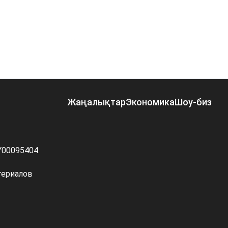
Жаңалықтар
Экономика
Шоу-биз
Y00095404.
териалов