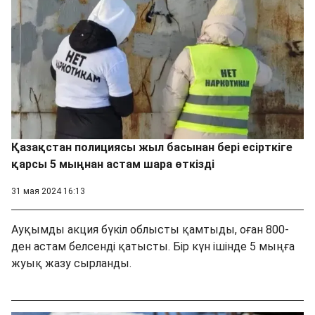
Қазақстан полициясы жыл басынан бері есірткіге
қарсы 5 мыңнан астам шара өткізді
31 мая 2024 16:13
Ауқымды акция бүкіл облысты қамтыды, оған 800-
ден астам белсенді қатысты. Бір күн ішінде 5 мыңға
жуық жазу сырланды.