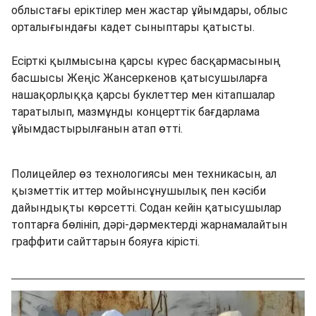
облыстағы еріктілер мен жастар ұйымдары, облыс
орталығындағы кадет сыныптары қатысты.
Есірткі қылмысына қарсы күрес басқармасының
басшысы Жеңіс Жансеркенов қатысушыларға
нашақорлыққа қарсы буклеттер мен кітапшалар
таратылып, мазмұнды концерттік бағдарлама
ұйымдастырылғанын атап өтті.
Полицейлер өз технологиясы мен техникасын, ал
қызметтік иттер мойынсұнушылық пен кәсіби
дайындықты көрсетті. Содан кейін қатысушылар
топтарға бөлініп, дәрі-дәрмектерді жарнамалайтын
граффити сайттарын бояуға кірісті.