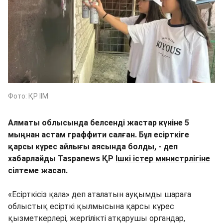
Фото: ҚР ІІМ
Алматы облысында белсенді жастар күніне 5
мыңнан астам граффити салған. Бұл есірткіге
қарсы күрес айлығы аясында болды, - деп
хабарлайды Taspanews ҚР
Ішкі істер министрлігіне
сілтеме жасап.
«Есірткісіз қала» деп аталатын ауқымды шараға
облыстық есірткі қылмысына қарсы күрес
қызметкерлері, жергілікті атқарушы органдар,