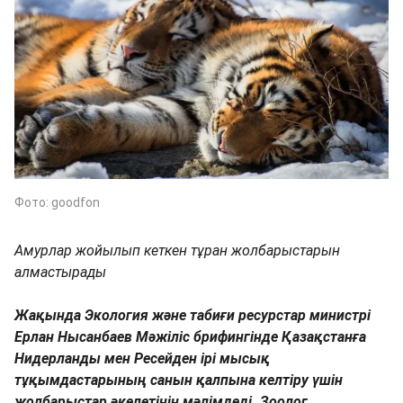
Фото: goodfon
Амурлар жойылып кеткен тұран жолбарыстарын
алмастырады
Жақында Экология және табиғи ресурстар министрі
Ерлан Нысанбаев Мәжіліс брифингінде Қазақстанға
Нидерланды мен Ресейден ірі мысық
тұқымдастарының санын қалпына келтіру үшін
жолбарыстар әкелетінін мәлімдеді. Зоолог,