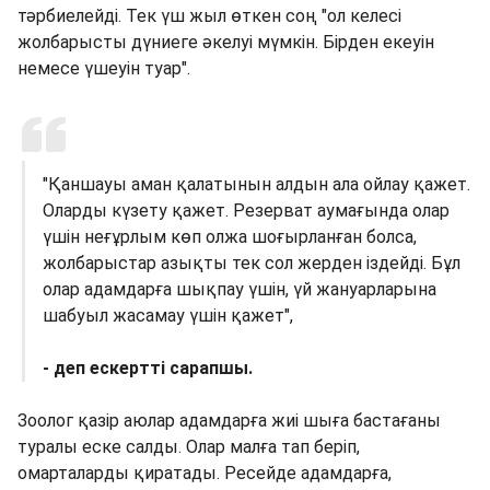
тәрбиелейді. Тек үш жыл өткен соң "ол келесі
жолбарысты дүниеге әкелуі мүмкін. Бірден екеуін
немесе үшеуін туар".
"Қаншауы аман қалатынын алдын ала ойлау қажет.
Оларды күзету қажет. Резерват аумағында олар
үшін неғұрлым көп олжа шоғырланған болса,
жолбарыстар азықты тек сол жерден іздейді. Бұл
олар адамдарға шықпау үшін, үй жануарларына
шабуыл жасамау үшін қажет",
- деп ескертті сарапшы.
Зоолог қазір аюлар адамдарға жиі шыға бастағаны
туралы еске салды. Олар малға тап беріп,
омарталарды қиратады. Ресейде адамдарға,