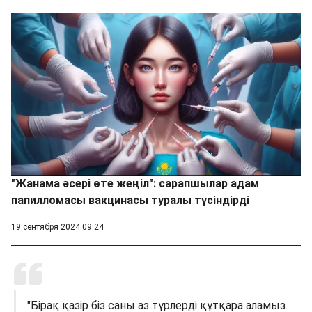
"Жанама әсері өте жеңіл": сарапшылар адам
папилломасы вакцинасы туралы түсіндірді
19 сентября 2024 09:24
"Бірақ қазір біз саны аз түрлерді құтқара аламыз.