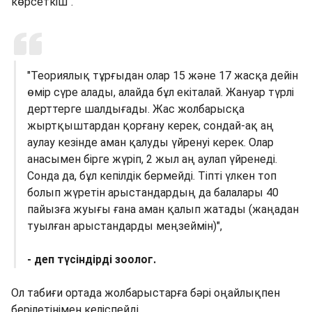
көрсеткіш".
"Теориялық тұрғыдан олар 15 және 17 жасқа дейін
өмір сүре алады, алайда бұл екіталай. Жануар түрлі
дерттерге шалдығады. Жас жолбарысқа
жыртқыштардан қорғану керек, сондай-ақ аң
аулау кезінде аман қалуды үйренуі керек. Олар
анасымен бірге жүріп, 2 жыл аң аулап үйренеді.
Сонда да, бұл кепілдік бермейді. Тіпті үлкен топ
болып жүретін арыстандардың да балалары 40
пайызға жуығы ғана аман қалып жатады (жаңадан
туылған арыстандарды меңзеймін)",
- деп түсіндірді зоолог.
Ол табиғи ортада жолбарыстарға бәрі оңайлықпен
берілетінімен келіспейді.