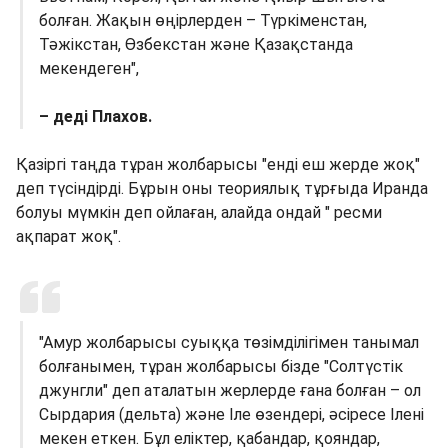
болған. Жақын өңірлерден – Түркіменстан,
Тәжікстан, Өзбекстан және Қазақстанда
мекендеген",
– деді Плахов.
Қазіргі таңда тұран жолбарысы "енді еш жерде жоқ"
деп түсіндірді. Бұрын оны теориялық тұрғыда Иранда
болуы мүмкін деп ойлаған, алайда ондай " ресми
ақпарат жоқ".
"Амур жолбарысы суыққа төзімділігімен танымал
болғанымен, тұран жолбарысы бізде "Солтүстік
джунгли" деп аталатын жерлерде ғана болған – ол
Сырдария (дельта) және Іле өзендері, әсіресе Ілені
мекен еткен. Бұл еліктер, қабандар, қояндар,