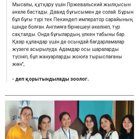
Мысалы, құтқару үшін Пржевальский жылқысын
әкеле бастады. Давид бұғысымен де солай. Бұрын
бұл бұғы түрі тек Пекиндегі император сарайының
ішінде болған. Англияға бірнешеуі әкелініп, түр
сақталды. Онда бұғылардың үлкен табыны бар.
Қазір құландар үшін де осындай бағдарламалар
жүзеге асырылуда. Адамдар осы шараларды
түсініп, бұл жануарларды жоюға тырыспағаны
жөн",
- деп қорытындылады зоолог.