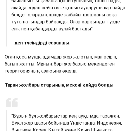
байланысты қабанға қызығушылық танытпады,
алайда содан кейін өзге қоныс аударушылар пайда
болды, олардың ішінде жабайы шошқаны асқа
тұтынатындар байқалды. Олар қарқынды түрде
елік пен қабандарды аулай бастады",
- деп түсіндірді сарапшы.
Оған қоса мұнда адамдар жер жыртып, мал өсіріп,
бағып жатты. Мұның бәрі жолбарыс мекендеген
территорияның азаюына әкелді.
Тұран жолбарыстарының мекені қайда болды
"Бұрын бұл жолбарыстар кең ауқымда таралған.
Бүкіл жер шары бойынша Үндістанда, Индонезия,
Вьетнам, Корея, Қытай және Қиыр Шығыста