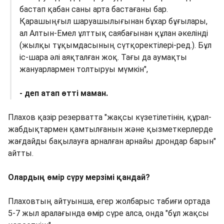
бастап қабан саны арта бастағаны бар.
Қарашыңғыл шаруашылығынан бұхар бұғылары,
ал Алтын-Емел ұлттық саябағынан құлан әкелінді
(жылқы тұқымдасының сүтқоректілері-ред.). Бұл
іс-шара әлі аяқталған жоқ. Тағы да аумақты
жануарлармен толтыруы мүмкін",
- деп атап өтті маман.
Плахов қазір резерватта "жақсы күзетілетінін, құрал-
жабдықтармен қамтылғанын және қызметкерлерде
жағдайды бақылауға арналған арнайы дрондар барын"
айтты.
Олардың өмір сүру мерзімі қандай?
Плаховтың айтуынша, егер жолбарыс табиғи ортада
5-7 жыл аралағында өмір сүре алса, онда "бұл жақсы