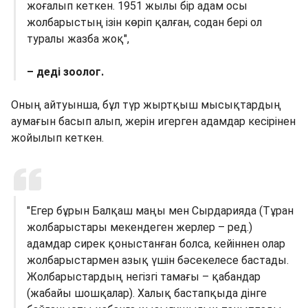
жоғалып кеткен. 1951 жылы бір адам осы
жолбарыстың ізін көріп қалған, содан бері ол
туралы жазба жоқ",
– деді зоолог.
Оның айтуынша, бұл түр жыртқыш мысықтардың
аумағын басып алып, жерін игерген адамдар кесірінен
жойылып кеткен.
"Егер бұрын Балқаш маңы мен Сырдарияда (Тұран
жолбарыстары мекендеген жерлер – ред.)
адамдар сирек қоныстанған болса, кейіннен олар
жолбарыстармен азық үшін бәсекелесе бастады.
Жолбарыстардың негізгі тамағы – қабандар
(жабайы шошқалар). Халық бастапқыда дінге