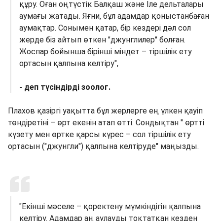
құру. Оған оңтүстік Балқаш және Іле дельталары
аумағы жатады. Яғни, бұл адамдар қоныстанбаған
аумақтар. Сонымен қатар, бір кездері дәл сол
жерде біз айтып өткен "джунглилер" болған.
Жоспар бойынша бірінші міндет – тіршілік ету
ортасын қалпына келтіру",
- деп түсіндірді зоолог.
Плахов қазіргі уақытта бұл жерлерге ең үлкен қауіп
төндіретіні – өрт екенін атап өтті. Сондықтан " өртті
күзету мен өртке қарсы күрес – сол тіршілік ету
ортасын ("джунгли") қалпына келтіруде" маңызды.
"Екінші мәселе – қоректену мүмкіндігін қалпына
келтіру. Адамдар аң аулауды тоқтатқан кезден