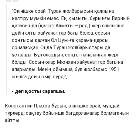
"Өкінішке орай, Тұран жолбарысын қалпына
келтіру мүмкін емес. Ең қызығы, бұрынғы Верный
қаласында (қазіргі Алматы – ред.) жер сілкінісіне
дейін алты хайуанаттар бағы болса, сосын
соңғысы қалған Ол Цум-ға қарама-қарсы
орналасқан. Онда Тұран жолбарыстары да
ұсталды. Бұл олардың соңғы паналанған жері
болды. Сосын олар Мюнхен хайуанаттар бағына
апарылды. Менің ойымша, бұл жолбарыс 1951
жылға дейін өмір сүрді",
- деп қосты сарапшы.
Константин Плахов бұрын, өкінішке орай, мұндай
түрлерді сақтау бойынша бағдарламалар болмағанын
айтты.