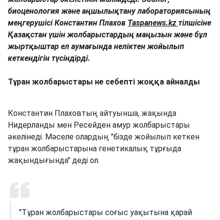
биоценология және аңшылықтану лабораториясының
меңгерушісі Константин Плахов
Taspanews.kz
тілшісіне
Қазақстан үшін жолбарыстардың маңызын және бұл
жыртқыштар ел аумағында неліктен жойылып
кеткендігін түсіндірді.
Тұран жолбарыстары не себепті жоққа айналды
Константин Плаховтың айтуынша, жақында
Нидерланды мен Ресейден амур жолбарыстары
әкелінеді. Мәселе олардың "бізде жойылып кеткен
тұран жолбарыстарына генетикалық тұрғыда
жақындығында" деді ол.
"Тұран жолбарыстары соғыс уақытына қарай