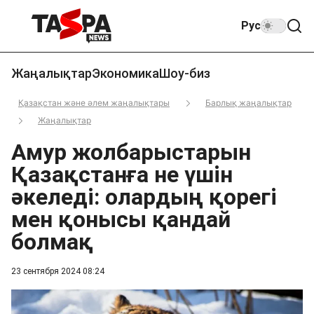
Рус
Жаңалықтар
Экономика
Шоу-биз
Қазақстан және әлем жаңалықтары
Барлық жаңалықтар
Жаңалықтар
Амур жолбарыстарын
Қазақстанға не үшін
әкеледі: олардың қорегі
мен қонысы қандай
болмақ
23 сентября 2024 08:24