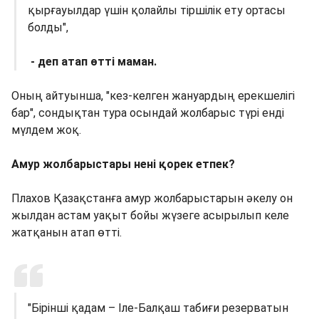
қырғауылдар үшін қолайлы тіршілік ету ортасы
болды",
- деп атап өтті маман.
Оның айтуынша, "кез-келген жануардың ерекшелігі
бар", сондықтан тура осындай жолбарыс түрі енді
мүлдем жоқ.
Амур жолбарыстары нені қорек етпек?
Плахов Қазақстанға амур жолбарыстарын әкелу он
жылдан астам уақыт бойы жүзеге асырылып келе
жатқанын атап өтті.
"Бірінші қадам – Іле-Балқаш табиғи резерватын