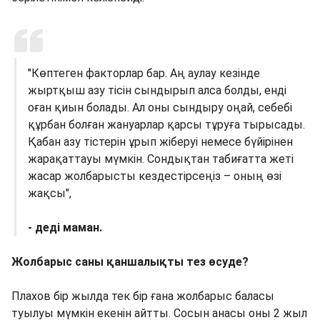
"Көптеген факторлар бар. Аң аулау кезінде
жыртқыш азу тісін сындырып алса болды, енді
оған қиын болады. Ал оны сындыру оңай, себебі
құрбан болған жануарлар қарсы тұруға тырысады.
Қабан азу тістерін ұрып жіберуі немесе бүйірінен
жарақаттауы мүмкін. Сондықтан табиғатта жеті
жасар жолбарысты кездестірсеңіз – оның өзі
жақсы",
- деді маман.
Жолбарыс саны қаншалықты тез өсуде?
Плахов бір жылда тек бір ғана жолбарыс баласы
туылуы мүмкін екенін айтты. Сосын анасы оны 2 жыл