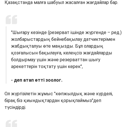
Қазақстанда малға шабуыл жасалған жағдайлар бар.
"Шығару кезінде (резерват ішінде жүргенде – ред.)
жолбарыстардың бейнебақылау датчиктерімен
жабдықталуы өте маңызды. Бұл олардың
қозғалысын бақылауға, келеңсіз жағдайларды
болдырмау үшін және резерваттан шығу
әрекеттерін тоқтату үшін керек",
- деп атап өтті зоолог.
Ол жүргізілетін жұмыс "көпжылдық және күрделі,
бірақ біз қиындықтардан қорықпаймыз"деп
түсіндірді.