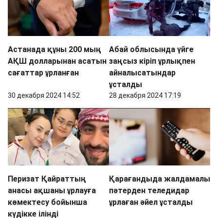
Астанада құны 200 мың
Абай облысында үйге
АҚШ долларынан асатын
заңсыз кіріп ұрлықпен
сағаттар ұрланған
айналысатындар
ұсталды
30 декабря 2024 14:52
28 декабря 2024 17:19
Перизат Қайраттың
Қарағандыда жалдамалы
анасы ақшаны ұрлауға
пәтерден теледидар
көмектесу бойынша
ұрлаған әйел ұсталды
күдікке ілінді