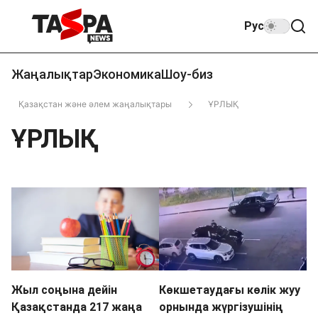
Рус
Жаңалықтар
Экономика
Шоу-биз
Қазақстан және әлем жаңалықтары
ҰРЛЫҚ
ҰРЛЫҚ
Жыл соңына дейін
Көкшетаудағы көлік жуу
Қазақстанда 217 жаңа
орнында жүргізушінің