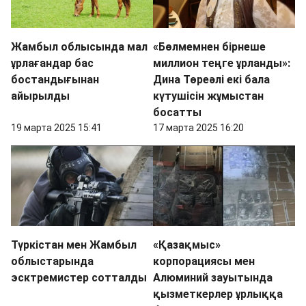
Жамбыл облысында мал
«Бөлмемнен бірнеше
ұрлағандар бас
миллион теңге ұрланды»:
бостандығынан
Дина Төреәлі екі бала
айырылды
күтушісін жұмыстан
босатты
19 марта 2025 15:41
17 марта 2025 16:20
Түркістан мен Жамбыл
«Қазақмыс»
облыстарында
корпорациясы мен
эсктремистер сотталды
Алюминий зауытында
қызметкерлер ұрлыққа