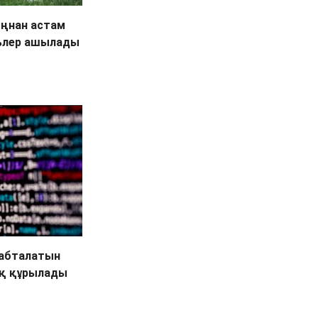
ыңнан астам
ьлер ашылады
абталатын
ық құрылады