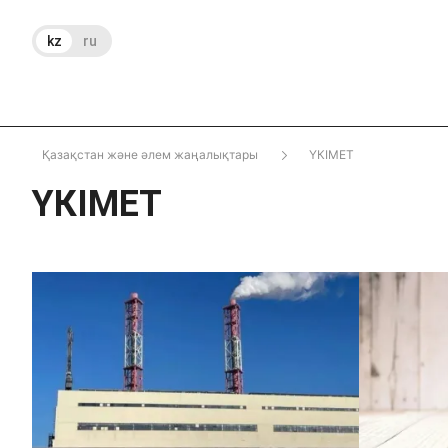
kz
ru
Қазақстан және әлем жаңалықтары
ҮКІМЕТ
ҮКІМЕТ