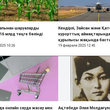
рапынан шаруаларды
Кендірлі, Зайсан және Қа
16 млрд теңге бөлінді
курорттық аймақтарында
құрылысы жақында баст
025 10:26
19 февраля 2025 12:45
а онлайн сауда жасау мен
Ақтөбеде Әлия Молдағұл