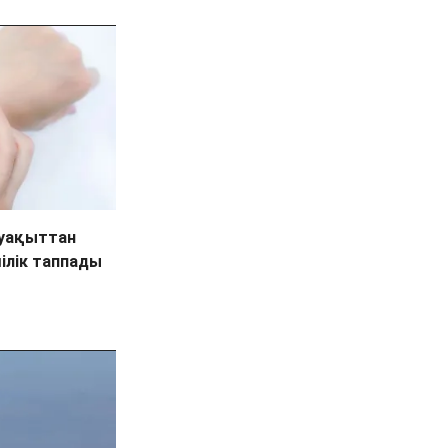
 уақыттан
ілік таппады