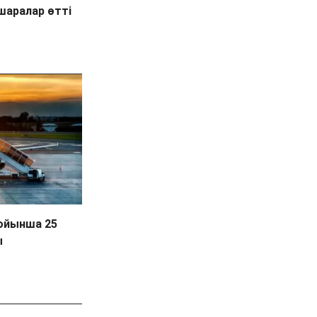
шаралар өтті
бойынша 25
ы