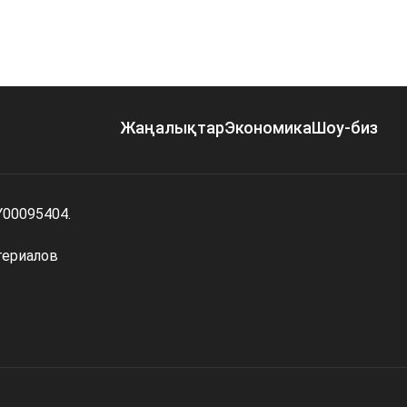
Жаңалықтар
Экономика
Шоу-биз
Y00095404.
териалов