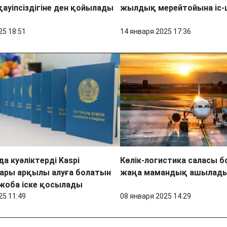
қауіпсіздігіне ден қойылады
жылдық мерейтойына іс-
25 18:51
14 января 2025 17:36
а куәліктерді Kaspi
Көлік-логистика саласы 
ары арқылы алуға болатын
жаңа мамандық ашылад
жоба іске қосылады
25 11:49
08 января 2025 14:29