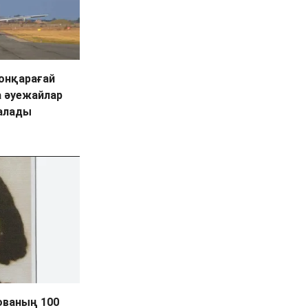
тонқарағай
 әуежайлар
алады
ованың 100