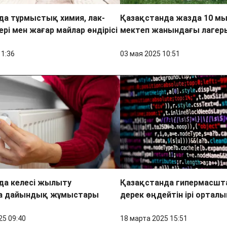
да тұрмыстық химия, лак-
Қазақстанда жазда 10 м
ері мен жағар майлар өндірісі
мектеп жанындағы лагер
11:36
03 мая 2025 10:51
да келесі жылыту
Қазақстанда гипермасшт
а дайындық жұмыстары
дерек өңдейтін ірі ортал
25 09:40
18 марта 2025 15:51