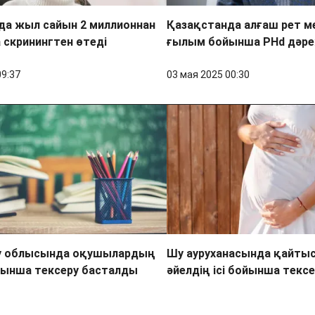
да жыл сайын 2 миллионнан
Қазақстанда алғаш рет ме
 скринингтен өтеді
ғылым бойынша PHd дәреж
09:37
03 мая 2025 00:30
у облысында оқушылардың
Шу ауруханасында қайтыс
йынша тексеру басталды
әйелдің ісі бойынша текс