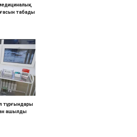
медициналық
ғасын табады
л тұрғындары
сан ашылды