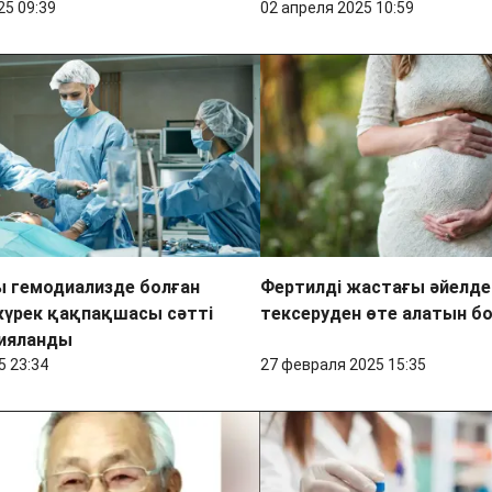
25 09:39
02 апреля 2025 10:59
ы гемодиализде болған
Фертилді жастағы әйелде
жүрек қақпақшасы сәтті
тексеруден өте алатын б
ияланды
5 23:34
27 февраля 2025 15:35