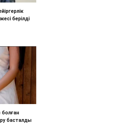
йіргерлік
есі берілді
 болған
еру басталды