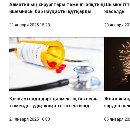
Алматының хирургтары төменгі аяқтың
Шымкентте
ишемиясы бар науқасты құтқарды
жасалды
31 января 2025 15:28
28 января 20
Қазақстанда дәрі-дәрмектің бағасын
Жаңа жылд
төмендетудің жаңа тетігі енгізілді
зардап ше
21 января 2025 16:00
05 января 20