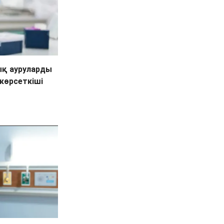
ық ауруларды
көрсеткіші