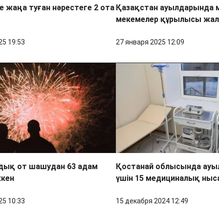
 жаңа туған нәрестеге 2 ота
Қазақстан ауылдарында 
мекемелер құрылысы жал
25 19:53
27 января 2025 12:09
ық от шашудан 63 адам
Қостанай облысында ауы
ккен
үшін 15 медициналық ны
25 10:33
15 декабря 2024 12:49