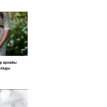
р арнайы
олады