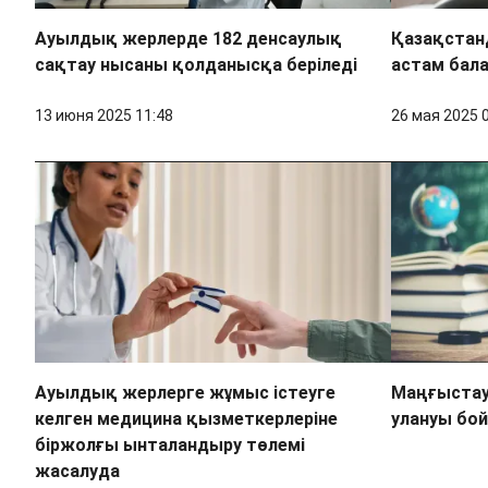
Ауылдық жерлерде 182 денсаулық
Қазақстан
сақтау нысаны қолданысқа беріледі
астам бала
13 июня 2025 11:48
26 мая 2025 
Ауылдық жерлерге жұмыс істеуге
Маңғыста
келген медицина қызметкерлеріне
улануы бо
біржолғы ынталандыру төлемі
жасалуда