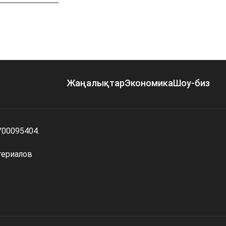
Жаңалықтар
Экономика
Шоу-биз
Y00095404.
териалов