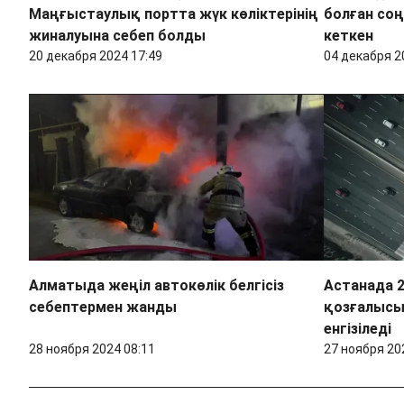
Маңғыстаулық портта жүк көліктерінің
болған соң
жиналуына себеп болды
кеткен
20 декабря 2024 17:49
04 декабря 2
Алматыда жеңіл автокөлік белгісіз
Астанада 2
себептермен жанды
қозғалысы
енгізіледі
28 ноября 2024 08:11
27 ноября 20