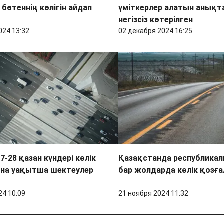
 бөтеннің көлігін айдап
үміткерлер алатын анықт
негізсіз көтерілген
024 13:32
02 декабря 2024 16:25
7-28 қазан күндері көлік
Қазақстанда республика
на уақытша шектеулер
бар жолдарда көлік қоз
24 10:09
21 ноября 2024 11:32