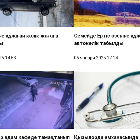
не құлаған көлік жағаға
Семейде Ертіс өзеніне құл
ы
автокөлік табылды
25 14:53
05 января 2025 17:14
ер адам кафеде тамақтанып
Қызылорда емханасында к