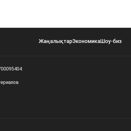
Жаңалықтар
Экономика
Шоу-биз
Y00095404.
териалов