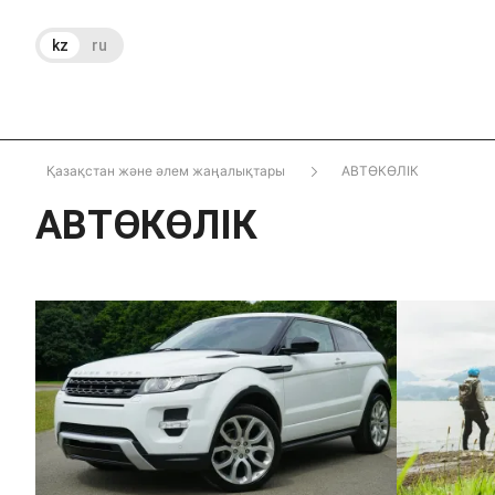
kz
ru
Қазақстан және әлем жаңалықтары
АВТӨКӨЛІК
АВТӨКӨЛІК