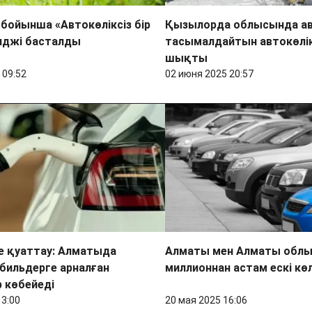
бойынша «Автокөліксіз бір
Қызылорда облысында а
нджі басталды
тасымалдайтын автокөлі
шықты
 09:52
02 июня 2025 20:57
е қуаттау: Алматыда
Алматы мен Алматы обл
бильдерге арналған
миллионнан астам ескі көл
 көбейеді
13:00
20 мая 2025 16:06