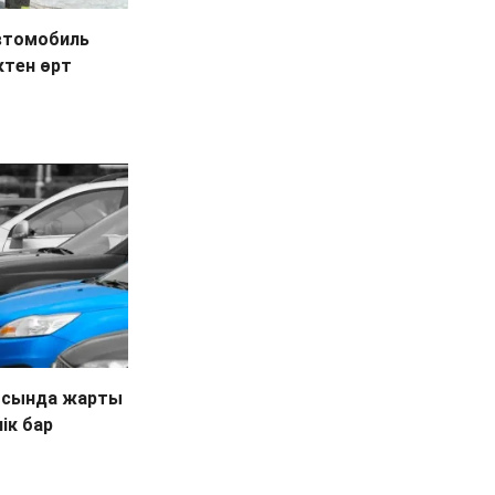
втомобиль
ктен өрт
ысында жарты
ік бар