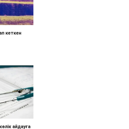
ап кеткен
өлік айдауға