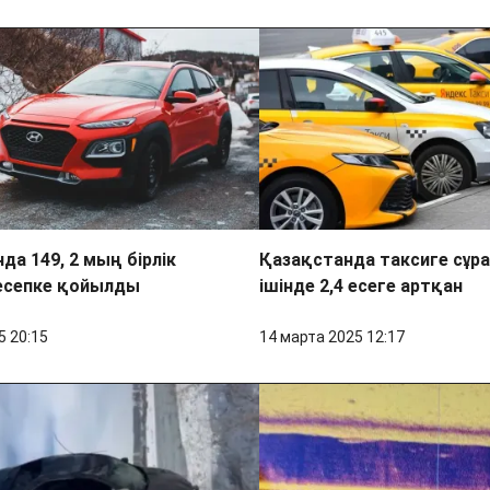
да 149, 2 мың бірлік
Қазақстанда таксиге сұра
 есепке қойылды
ішінде 2,4 есеге артқан
5 20:15
14 марта 2025 12:17