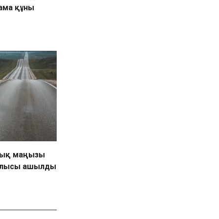
ама құны
лық маңызы
ғалысы ашылды