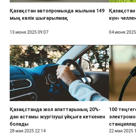
Қазақстан автопромында жылына 149
Қазақстан 
мың көлік шығарылмақ
күн» челле
13 июня 2025 09:07
04 июня 2025
Қазақстанда жол апаттарының 20%-
100 теңгег
дан астамы жүргізуші ұйқыға кеткенен
электромо
болады
станциялар
28 мая 2025 22:14
22 мая 2025 