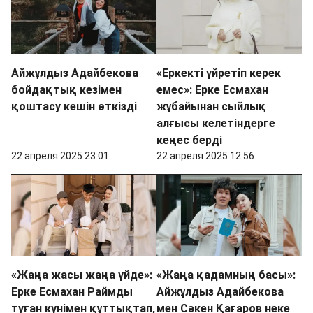
Айжұлдыз Адайбекова
«Еркекті үйретіп керек
бойдақтық кезімен
емес»: Ерке Есмахан
қоштасу кешін өткізді
жұбайынан сыйлық
алғысы келетіндерге
кеңес берді
22 апреля 2025 23:01
22 апреля 2025 12:56
«Жаңа жасы жаңа үйде»:
«Жаңа қадамның басы»:
Ерке Есмахан Раймды
Айжұлдыз Адайбекова
туған күнімен құттықтап,
мен Сәкен Қағаров неке