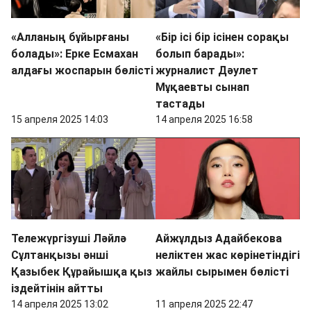
«Алланың бұйырғаны
«Бір ісі бір ісінен сорақы
болады»: Ерке Есмахан
болып барады»:
алдағы жоспарын бөлісті
журналист Дәулет
Мұқаевты сынап
тастады
15 апреля 2025 14:03
14 апреля 2025 16:58
Тележүргізуші Ләйлә
Айжұлдыз Адайбекова
Сұлтанқызы әнші
неліктен жас көрінетіндігі
Қазыбек Құрайышқа қыз
жайлы сырымен бөлісті
іздейтінін айтты
14 апреля 2025 13:02
11 апреля 2025 22:47