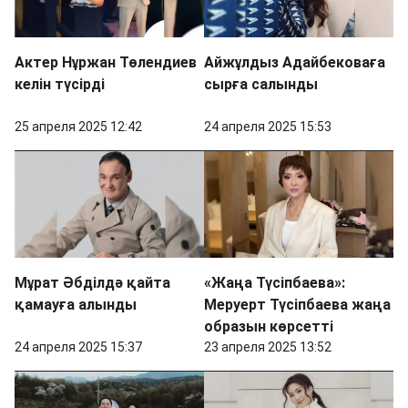
Актер Нұржан Төлендиев
Айжұлдыз Адайбековаға
келін түсірді
сырға салынды
25 апреля 2025 12:42
24 апреля 2025 15:53
Мұрат Әбділдә қайта
«Жаңа Түсіпбаева»:
қамауға алынды
Меруерт Түсіпбаева жаңа
образын көрсетті
24 апреля 2025 15:37
23 апреля 2025 13:52