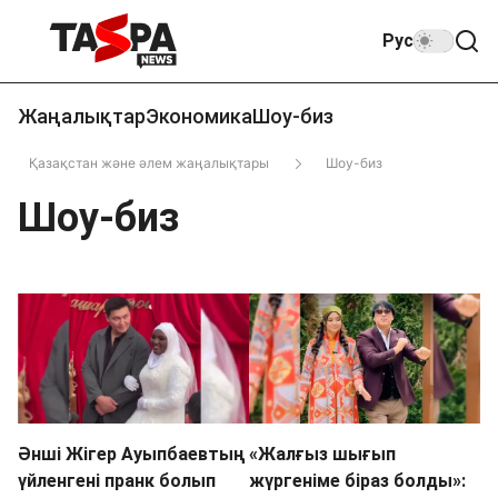
Рус
Жаңалықтар
Экономика
Шоу-биз
Қазақстан және әлем жаңалықтары
Шоу-биз
Шоу-биз
Әнші Жігер Ауыпбаевтың
«Жалғыз шығып
үйленгені пранк болып
жүргеніме біраз болды»: