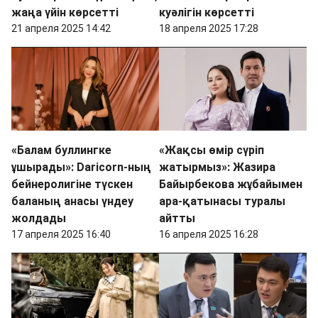
жаңа үйін көрсетті
куәлігін көрсетті
21 апреля 2025 14:42
18 апреля 2025 17:28
«Балам буллингке
«Жақсы өмір сүріп
ұшырады»: Daricorn-ның
жатырмыз»: Жазира
бейнеролигіне түскен
Байырбекова жұбайымен
баланың анасы үндеу
ара-қатынасы туралы
жолдады
айтты
17 апреля 2025 16:40
16 апреля 2025 16:28