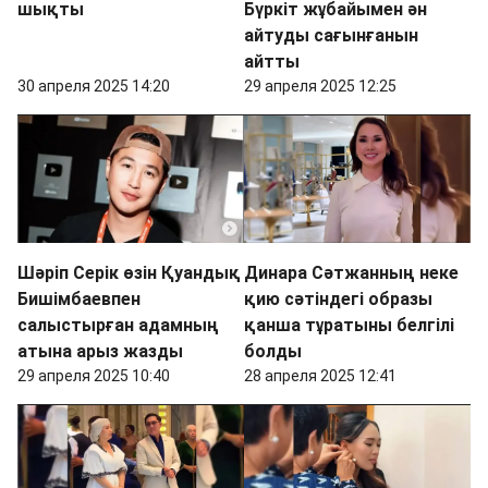
шықты
Бүркіт жұбайымен ән
айтуды сағынғанын
айтты
30 апреля 2025 14:20
29 апреля 2025 12:25
Шәріп Серік өзін Қуандық
Динара Сәтжанның неке
Бишімбаевпен
қию сәтіндегі образы
салыстырған адамның
қанша тұратыны белгілі
атына арыз жазды
болды
29 апреля 2025 10:40
28 апреля 2025 12:41