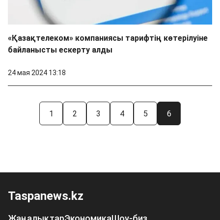
«Қазақтелеком» компаниясы тарифтің көтерілуіне
байланысты ескерту алды
24 мая 2024 13:18
1
2
3
4
5
6
Taspanews.kz
Жаңалықтар
Экономика
Шоу-биз