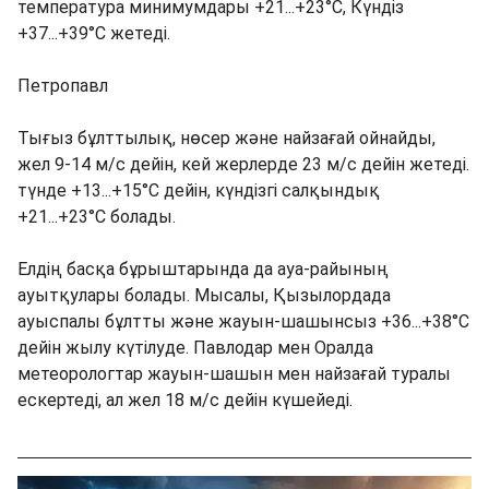
температура минимумдары +21...+23°C, Күндіз
+37...+39°C жетеді.
Петропавл
Тығыз бұлттылық, нөсер және найзағай ойнайды,
жел 9-14 м/с дейін, кей жерлерде 23 м/с дейін жетеді.
түнде +13...+15°C дейін, күндізгі салқындық
+21...+23°C болады.
Елдің басқа бұрыштарында да ауа-райының
ауытқулары болады. Мысалы, Қызылордада
ауыспалы бұлтты және жауын-шашынсыз +36...+38°C
дейін жылу күтілуде. Павлодар мен Оралда
метеорологтар жауын-шашын мен найзағай туралы
ескертеді, ал жел 18 м/с дейін күшейеді.