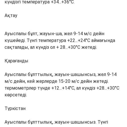
күндізгі температура +34...+36°C.
Ақтау
Ауыспалы бұлт, жауын-ша, жел 9-14 м/с дейін
күшейеді. Түнгі температура +22...+24°C аймағында
сақталады, ал күндіз ол + 28...+30°C жетеді.
Қарағанды
Ауыспалы бұлттылық, жауын-шашынсыз, жел 9-14
м/с дейін, кей жерлерде 15-20 м/с дейін жетеді.
термометрлер түнде +12...+14°C, ал күндіз +28...+30°C
көрсетеді.
Түркістан
Ауыспалы бұлттылық, жауын-шашынсыз. Түнгі