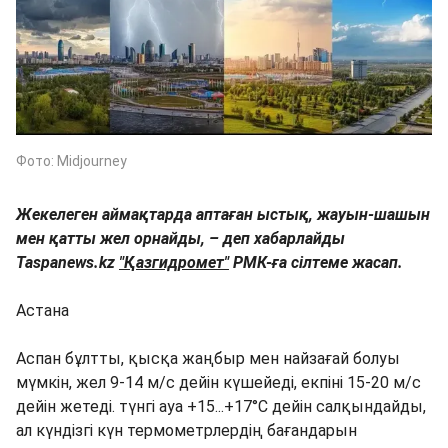
Фото: Midjourney
Жекелеген аймақтарда аптаған ыстық, жауын-шашын
мен қатты жел орнайды, – деп хабарлайды
Taspanews.kz
"Қазгидромет"
РМК-ға сілтеме жасап.
Астана
Аспан бұлтты, қысқа жаңбыр мен найзағай болуы
мүмкін, жел 9-14 м/с дейін күшейеді, екпіні 15-20 м/с
дейін жетеді. түнгі ауа +15...+17°C дейін салқындайды,
ал күндізгі күн термометрлердің бағандарын