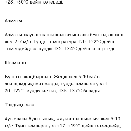
+28...+30°C дейін көтереді.
Алматы
Алматы жауын-шашынсыз,ауыспалы бұлтты, ал жел
жел 2-7 м/с. Түнде температура +20...+22°C дейін
төмендейді, ал күндіз +32...+34°C дейін көтеріледі.
Шымкент
Бұлтты, жаңбырсыз.. Жеңіл жел 5-10 м / с
жылдамдықпен соғады, түнде температура +
20...+22°C күндіз ыстық +35...+37°C болады.
Талдықорған
Ауыспалы бұлттылық, жауын-шашынсыз, жел 5-10
м/с. Түнгі температура +17...+19°C дейін төмендейді,