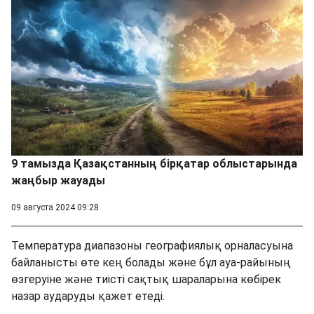
9 тамызда Қазақстанның бірқатар облыстарында
жаңбыр жауады
09 августа 2024 09:28
Температура диапазоны географиялық орналасуына
байланысты өте кең болады және бұл ауа-райының
өзгеруіне және тиісті сақтық шараларына көбірек
назар аударуды қажет етеді.