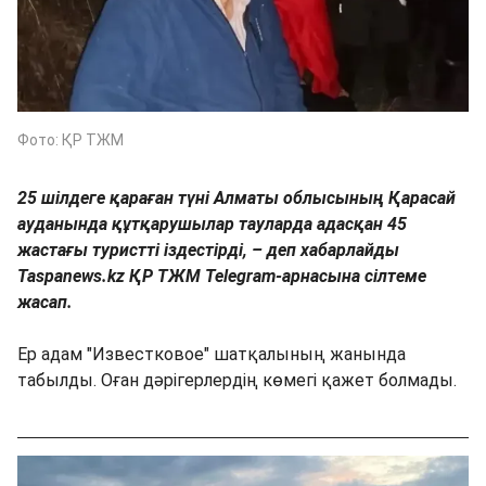
Фото: ҚР ТЖМ
25 шілдеге қараған түні Алматы облысының Қарасай
ауданында құтқарушылар тауларда адасқан 45
жастағы туристті іздестірді, – деп хабарлайды
Taspanews.kz ҚР ТЖМ Telegram-арнасына сілтеме
жасап.
Ер адам "Известковое" шатқалының жанында
табылды. Оған дәрігерлердің көмегі қажет болмады.