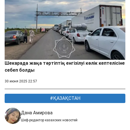
Шекарада жаңа тәртіптің енгізілуі көлік кептелісіне
себеп болды
30 июня 2025 22:57
ҚАЗАҚСТАН
Дана Амирова
Шеф-редактор казахских новостей