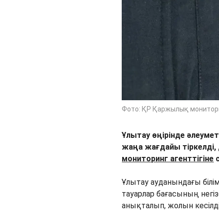
Фото: ҚР Қаржылық монитори
Ұлытау өңірінде әлеумет
жаңа жағдайы тіркелді,
мониторинг агенттігіне
с
Ұлытау ауданындағы білі
тауарлар бағасының негіз
анықталып, жолын кесілді