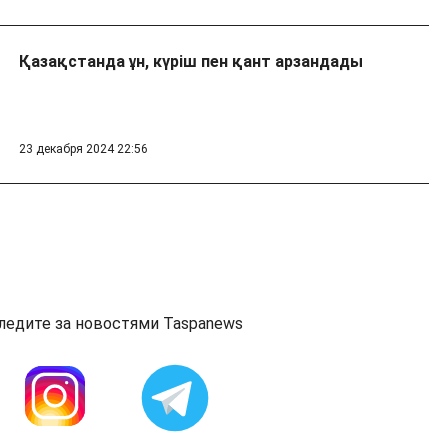
Қазақстанда ұн, күріш пен қант арзандады
23 декабря 2024 22:56
ледите за новостями Taspanews