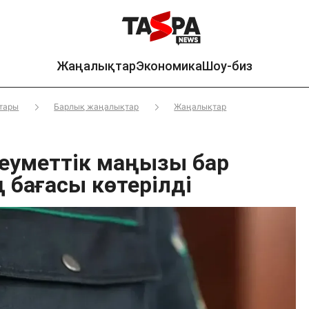
Жаңалықтар
Экономика
Шоу-биз
тары
Барлық жаңалықтар
Жаңалықтар
еуметтік маңызы бар
 бағасы көтерілді