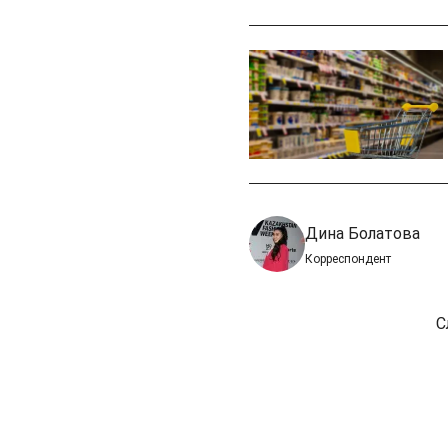
Дина Болатова
Корреспондент
С