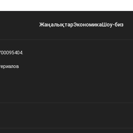
Жаңалықтар
Экономика
Шоу-биз
Y00095404.
териалов