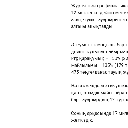
Жүргізілген профилактик
12 мектепке дейінгі мек
азық-түлік тауарларын ж
алғаны анықталды.
Әлеуметтік маңызы бар т
дейінгі құнының айырмаш
кг); қарақұмық – 150% (23
майлылығы – 135% (179 тг
475 теңге/дана); тауық ж
Нәтижесінде жеткізушімен
қант, өсімдік майы, айра
бар тауарлардың 12 түрін
Соның арқасында 17 мил
жеткіздік.