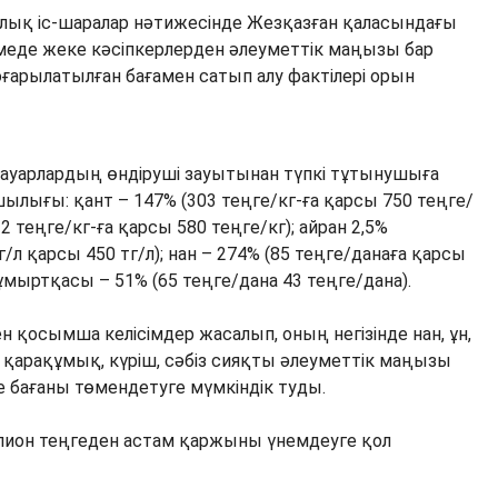
алық іс-шаралар нәтижесінде Жезқазған қаласындағы
емеде жеке кәсіпкерлерден әлеуметтік маңызы бар
оғарылатылған бағамен сатып алу фактілері орын
ауарлардың өндіруші зауытынан түпкі тұтынушыға
ылығы: қант – 147% (303 теңге/кг-ға қарсы 750 теңге/
2 теңге/кг-ға қарсы 580 теңге/кг); айран 2,5%
/л қарсы 450 тг/л); нан – 274% (85 теңге/данаға қарсы
ұмыртқасы – 51% (65 теңге/дана 43 теңге/дана).
 қосымша келісімдер жасалып, оның негізінде нан, ұн,
н, қарақұмық, күріш, сәбіз сияқты әлеуметтік маңызы
е бағаны төмендетуге мүмкіндік туды.
лион теңгеден астам қаржыны үнемдеуге қол