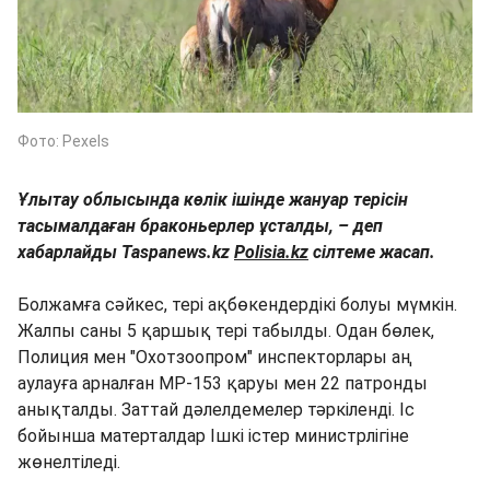
Фото: Pexels
Ұлытау облысында көлік ішінде жануар терісін
тасымалдаған браконьерлер ұсталды, – деп
хабарлайды Taspanews.kz
Polisia.kz
сілтеме жасап.
Болжамға сәйкес, тері ақбөкендердікі болуы мүмкін.
Жалпы саны 5 қаршық тері табылды. Одан бөлек,
Полиция мен "Охотзоопром" инспекторлары аң
аулауға арналған МР-153 қаруы мен 22 патронды
анықталды. Заттай дәлелдемелер тәркіленді. Іс
бойынша матерталдар Ішкі істер министрлігіне
жөнелтіледі.