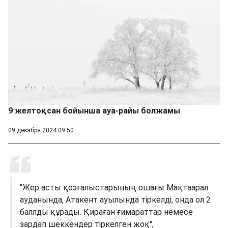
9 желтоқсан бойынша ауа-райы болжамы
09 декабря 2024 09:50
"Жер асты қозғалыстарының ошағы Мақтаарал
ауданында, Атакент ауылында тіркелді, онда ол 2
баллды құрады. Қираған ғимараттар немесе
зардап шеккендер тіркелген жоқ",