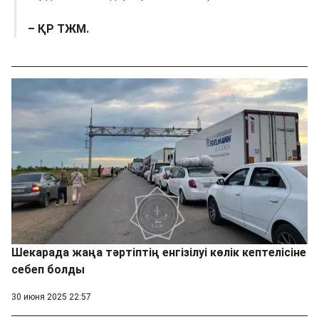
– ҚР ТЖМ.
Шекарада жаңа тәртіптің енгізілуі көлік кептелісіне
себеп болды
30 июня 2025 22:57