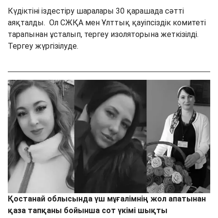
Күдіктіні іздестіру шаралары 30 қарашада сәтті
аяқталды. Ол СЖҚА мен Ұлттық қауіпсіздік комитеті
тарапынан ұсталып, тергеу изоляторына жеткізілді.
Тергеу жүргізілуде.
Қостанай облысында үш мұғалімнің жол апатынан
қаза тапқаны бойынша сот үкімі шықты