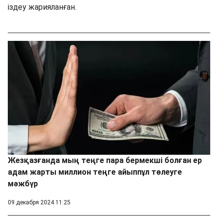
іздеу жарияланған.
Жезқазғанда мың теңге пара бермекші болған ер
адам жарты миллион теңге айыппұл төлеуге
мәжбүр
09 декабря 2024 11:25