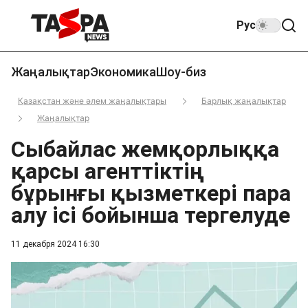
Рус
Жаңалықтар
Экономика
Шоу-биз
Қазақстан және әлем жаңалықтары
Барлық жаңалықтар
Жаңалықтар
Сыбайлас жемқорлыққа
қарсы агенттіктің
бұрынғы қызметкері пара
алу ісі бойынша тергелуде
11 декабря 2024 16:30