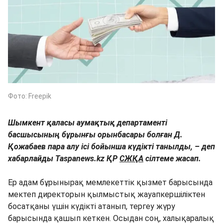
Фото: Freepik
Шымкент қаласы аумақтық департаменті
басшысының бұрынғы орынбасары болған Д.
Қожабаев пара алу ісі бойынша күдікті танылды, – деп
хабарлайды Taspanews.kz ҚР
СЖҚА
сілтеме жасап.
Ер адам бұрынырақ мемлекеттік қызмет барысында
мектеп директорын қылмыстық жауапкершіліктен
босатқаны үшін күдікті атанып, тергеу жүру
барысында қашып кеткен. Осыдан соң, халықаралық