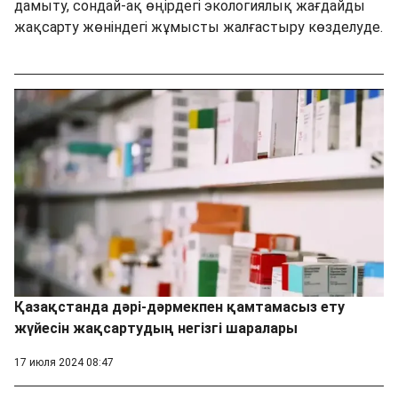
дамыту, сондай-ақ өңірдегі экологиялық жағдайды
жақсарту жөніндегі жұмысты жалғастыру көзделуде.
Қазақстанда дәрі-дәрмекпен қамтамасыз ету
жүйесін жақсартудың негізгі шаралары
17 июля 2024 08:47