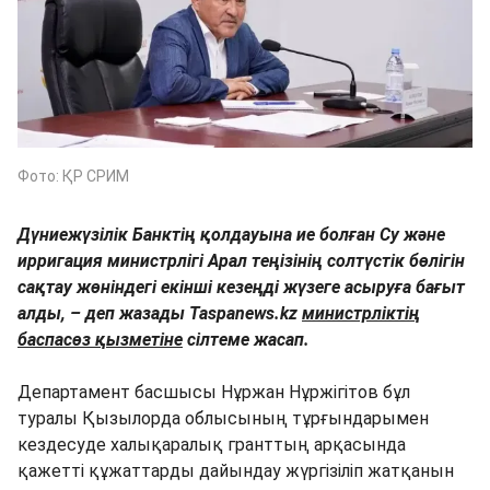
Фото: ҚР СРИМ
Дүниежүзілік Банктің қолдауына ие болған Су және
ирригация министрлігі Арал теңізінің солтүстік бөлігін
сақтау жөніндегі екінші кезеңді жүзеге асыруға бағыт
алды, – деп жазады Taspanews.kz
министрліктің
баспасөз қызметіне
сілтеме жасап.
Департамент басшысы Нұржан Нұржігітов бұл
туралы Қызылорда облысының тұрғындарымен
кездесуде халықаралық гранттың арқасында
қажетті құжаттарды дайындау жүргізіліп жатқанын