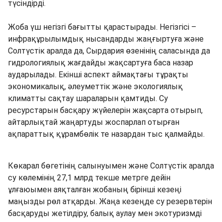
түсіндірді.
Жоба үш негізгі бағытты қарастырады. Негізгісі –
инфрақұрылымдық нысандарды жаңғыртуға және
Солтүстік аралда да, Сырдария өзенінің саласында да
гидрологиялық жағдайды жақсартуға баса назар
аударылады. Екінші аспект аймақтағы тұрақты
экономикалық, әлеуметтік және экологиялық
климатты сақтау шараларын қамтиды. Су
ресурстарын басқару жүйелерін жақсарта отырып,
айтарлықтай жаңартуды жоспарлап отырған
ақпараттық құрамбөлік те назардан тыс қалмайды.
Көкарал бөгетінің салынуымен және Солтүстік аралда
су көлемінің 27,1 млрд текше метрге дейін
ұлғаюымен аяқталған жобаның бірінші кезеңі
маңызды рөл атқарды. Жаңа кезеңде су резервтерін
басқаруды жетілдіру, балық аулау мен экотуризмді