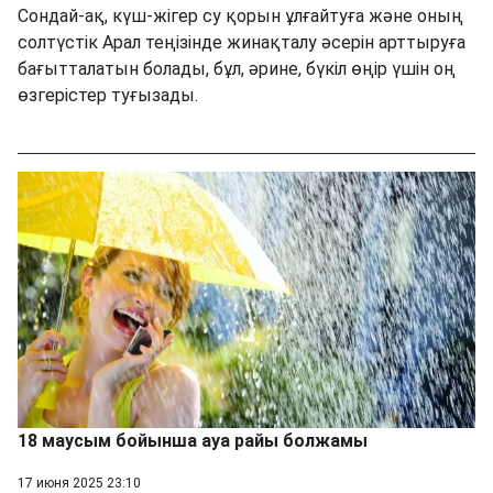
Сондай-ақ, күш-жігер су қорын ұлғайтуға және оның
солтүстік Арал теңізінде жинақталу әсерін арттыруға
бағытталатын болады, бұл, әрине, бүкіл өңір үшін оң
өзгерістер туғызады.
18 маусым бойынша ауа райы болжамы
17 июня 2025 23:10