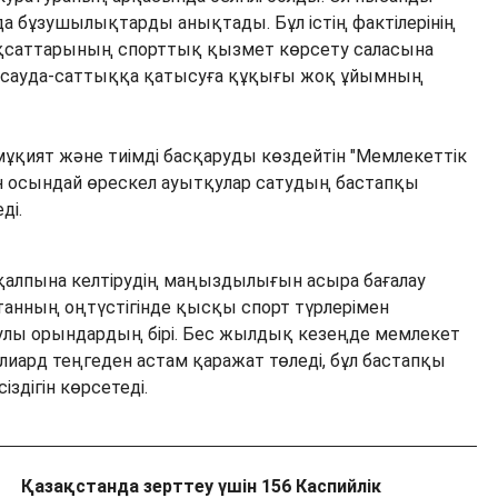
 бұзушылықтарды анықтады. Бұл істің фактілерінің
ақсаттарының спорттық қызмет көрсету саласына
ен сауда-саттыққа қатысуға құқығы жоқ ұйымның
мұқият және тиімді басқаруды көздейтін "Мемлекеттік
н осындай өрескел ауытқулар сатудың бастапқы
ді.
қалпына келтірудің маңыздылығын асыра бағалау
станның оңтүстігінде қысқы спорт түрлерімен
улы орындардың бірі. Бес жылдық кезеңде мемлекет
лиард теңгеден астам қаражат төледі, бұл бастапқы
здігін көрсетеді.
Қазақстанда зерттеу үшін 156 Каспийлік