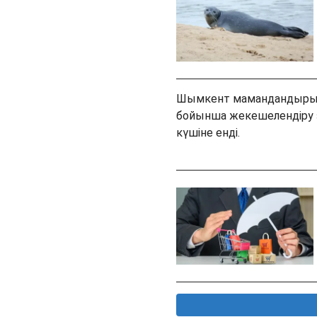
Шымкент мамандандырыл
бойынша жекешелендіру 
күшіне енді.