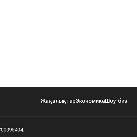
Жаңалықтар
Экономика
Шоу-биз
Y00095404.