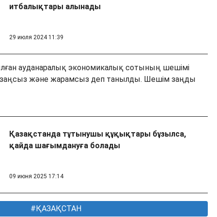
итбалықтары алынады
29 июля 2024 11:39
ған ауданаралық экономикалық сотының шешімі
заңсыз және жарамсыз деп танылды. Шешім заңды
Қазақстанда тұтынушы құқықтары бұзылса,
қайда шағымдануға болады
09 июня 2025 17:14
ҚАЗАҚСТАН