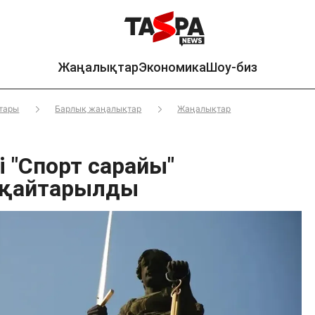
Жаңалықтар
Экономика
Шоу-биз
тары
Барлық жаңалықтар
Жаңалықтар
 "Спорт сарайы"
 қайтарылды