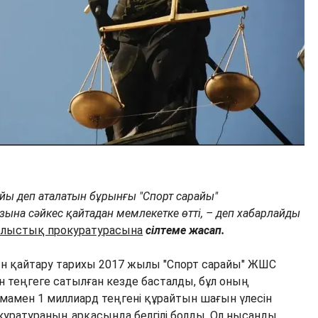
йы деп аталатын бұрынғы "Спорт сарайы"
зына сәйкес қайтадан мемлекетке өтті, – деп хабарлайды
лыстық прокуратурасына
сілтеме жасап.
сын қайтару тарихы 2017 жылы "Спорт сарайы" ЖШС
млн теңгеге сатылған кезде басталды, бұл оның
амен 1 миллиард теңгені құрайтын шағын үлесін
куратураның арқасында белгілі болды. Ол нысанды