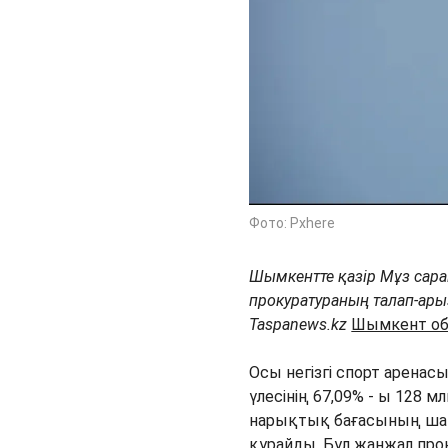
Фото: Pxhere
Шымкентте қазір Мұз сара
прокуратураның талап-ары
Taspanews.kz
Шымкент об
Осы негізгі спорт арена
үлесінің 67,09% - ы 128 
нарықтық бағасының шам
құрайды. Бұл жанжал про