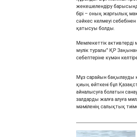
жекешелендіру барысында
бірі – оның жарғылық м
сәйкес келмеуі себебін
қатысуы болды.
Мемлекеттік активтерді 
мүлік туралы" ҚР Заңына
себептеріне күмән келтіре
Мұз сарайын бақылауды 
қиын, өйткені бұл Қазақ
айналысуға болатын сана
залдарды жалға алуға мил
мәміленің салықтық тиімсі