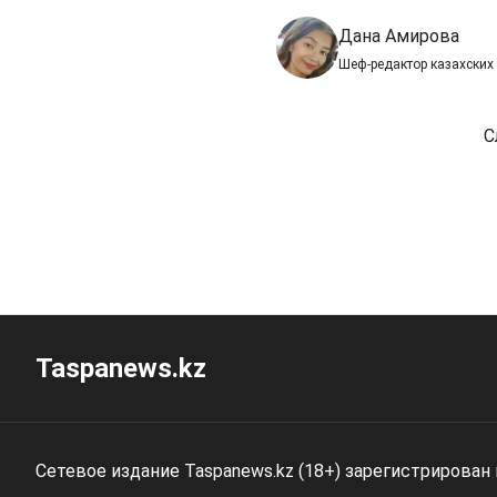
Дана Амирова
Шеф-редактор казахских
С
Taspanews.kz
Сетевое издание Taspanews.kz (18+) зарегистрирован