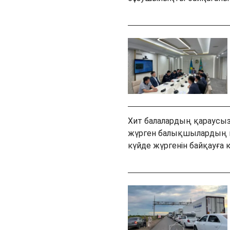
Хит балалардың қараусыз
жүрген балықшылардың 
күйде жүргенін байқауға 