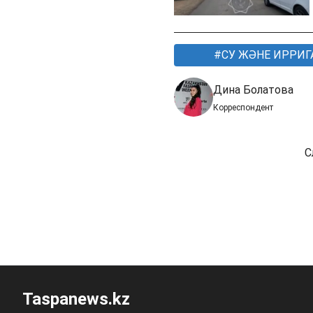
СУ ЖӘНЕ ИРРИГ
Дина Болатова
Корреспондент
С
Taspanews.kz