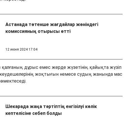
Астанада төтенше жағдайлар жөніндегі
комиссияның отырысы өтті
12 июня 2024 17:04
 қалғанын, дұрыс емес жерде жүзетінін, қайықта жүзіп
кеудешелерінің жоқтығын немесе судың жанында мас
көмектеседі.
Шекарада жаңа тәртіптің енгізілуі көлік
кептелісіне себеп болды