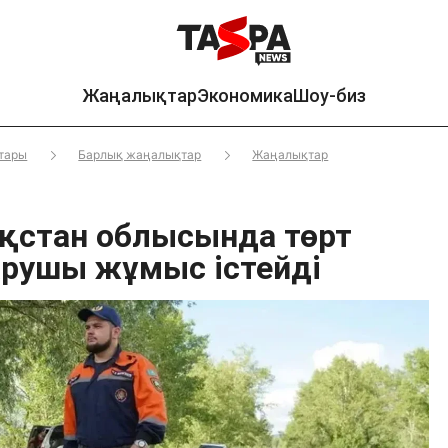
Жаңалықтар
Экономика
Шоу-биз
тары
Барлық жаңалықтар
Жаңалықтар
қстан облысында төрт
рушы жұмыс істейді