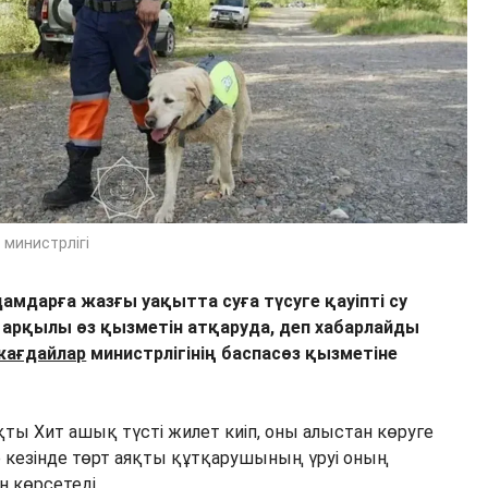
 министрлігі
амдарға жазғы уақытта суға түсуге қауіпті су
арқылы өз қызметін атқаруда, деп хабарлайды
жағдайлар
министрлігінің баспасөз қызметіне
ты Хит ашық түсті жилет киіп, оны алыстан көруге
ер кезінде төрт аяқты құтқарушының үруі оның
 көрсетеді.