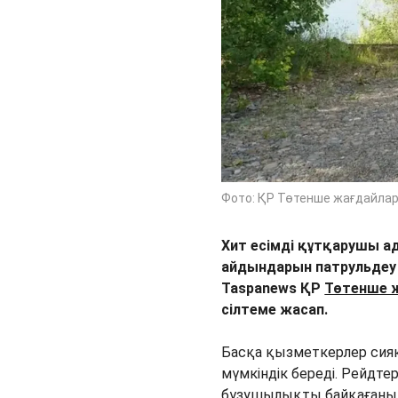
Фото: ҚР Төтенше жағдайлар
Хит есімді құтқарушы ад
айдындарын патрульдеу 
Taspanews ҚР
Төтенше 
сілтеме жасап.
Басқа қызметкерлер сияқ
мүмкіндік береді. Рейдт
бұзушылықты байқағанын