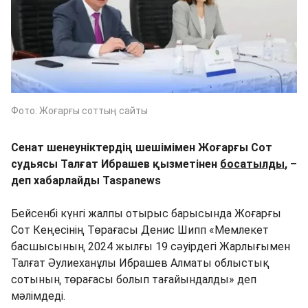
Фото: Жоғарғы соттың сайты
Сенат шенеуніктердің шешімімен Жоғарғы Сот
судьясы Талғат Ибрашев қызметінен
босатылды
, –
деп хабарлайды Taspanews
Бейсенбі күнгі жалпы отырыс барысында Жоғарғы
Сот Кеңесінің Төрағасы Денис Шипп «Мемлекет
басшысының 2024 жылғы 19 сәуірдегі Жарлығымен
Талғат Әулиеханұлы Ибрашев Алматы облыстық
сотының төрағасы болып тағайындалды» деп
мәлімдеді.