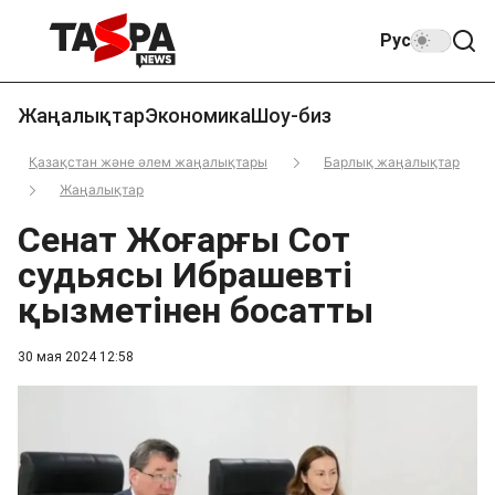
Рус
Жаңалықтар
Экономика
Шоу-биз
Қазақстан және әлем жаңалықтары
Барлық жаңалықтар
Жаңалықтар
Сенат Жоғарғы Сот
судьясы Ибрашевті
қызметінен босатты
30 мая 2024 12:58