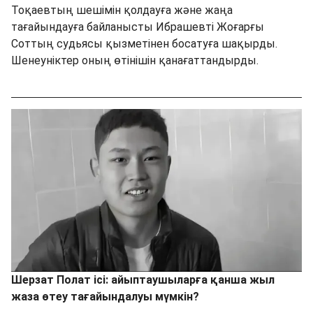
Тоқаевтың шешімін қолдауға және жаңа
тағайындауға байланысты Ибрашевті Жоғарғы
Соттың судьясы қызметінен босатуға шақырды.
Шенеуніктер оның өтінішін қанағаттандырды.
Шерзат Полат ісі: айыптаушыларға қанша жыл
жаза өтеу тағайындалуы мүмкін?