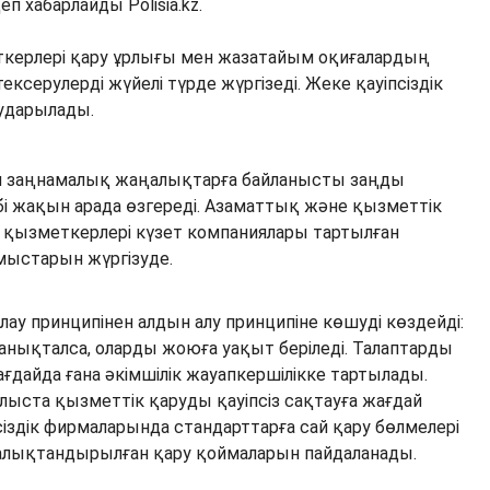
еп хабарлайды Polisia.kz.
ткерлері қару ұрлығы мен жазатайым оқиғалардың
ексерулерді жүйелі түрде жүргізеді. Жеке қауіпсіздік
ударылады.
ін заңнамалық жаңалықтарға байланысты заңды
бі жақын арада өзгереді. Азаматтық және қызметтік
ң қызметкерлері күзет компаниялары тартылған
ұмыстарын жүргізуде.
лау принципінен алдын алу принципіне көшуді көздейді:
нықталса, оларды жоюға уақыт беріледі. Талаптарды
ғдайда ғана әкімшілік жауапкершілікке тартылады.
блыста қызметтік қаруды қауіпсіз сақтауға жағдай
сіздік фирмаларында стандарттарға сай қару бөлмелері
алықтандырылған қару қоймаларын пайдаланады.