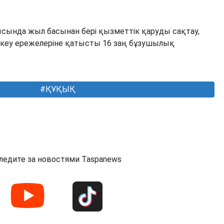
ысында жыл басынан бері қызметтік қаруды сақтау,
іркеу ережелеріне қатысты 16 заң бұзушылық
ҚҰҚЫҚ
ледите за новостями Taspanews