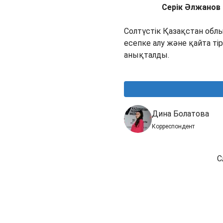
Серік Әлжанов
Солтүстік Қазақстан обл
есепке алу және қайта т
анықталды.
Дина Болатова
Корреспондент
С