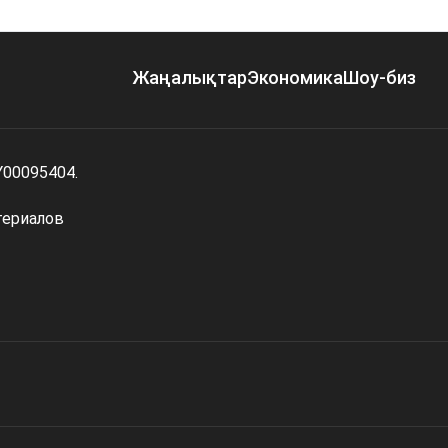
Жаңалықтар
Экономика
Шоу-биз
Y00095404.
териалов