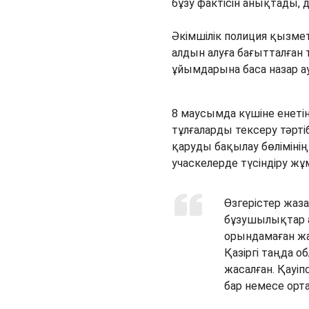
бұзу фактісін анықтады, д
Әкімшілік полиция қызме
алдын алуға бағытталған т
ұйымдарына баса назар а
8 маусымда күшіне енет
тұлғаларды тексеру тәрті
қаруды бақылау бөліміні
учаскелерде түсіндіру ж
Өзгерістер жаза
бұзушылықтар а
орындамаған жа
Қазіргі таңда о
жасалған. Қауіп
бар немесе орт