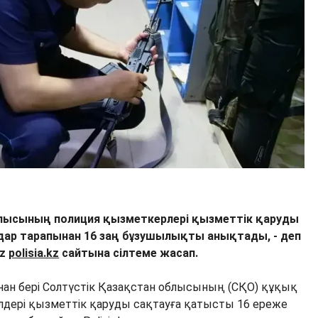
блысының полиция қызметкерлері қызметтік қаруды
мдар тарапынан 16 заң бұзушылықты анықтады, - деп
kz
polisia.kz
сайтына сілтеме жасап.
н бері Солтүстік Қазақстан облысының (СҚО) құқық
лдері қызметтік қаруды сақтауға қатысты 16 ереже