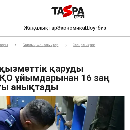
Жаңалықтар
Экономика
Шоу-биз
тары
Барлық жаңалықтар
Жаңалықтар
қызметтік қаруды
ҚО ұйымдарынан 16 заң
ты анықтады