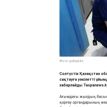
Фото: polisia.kz
Солтүстік Қазақстан о
сақтауға уәкілетті ұйы
хабарлайды Taspanews.
Ағымдағы жылдың басына
қорғау органдарының өкі