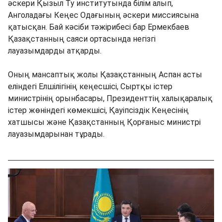
әскери Қызыл Ту институтында білім алып,
Анголадағы Кеңес Одағының әскери миссиясына
қатысқан. Бай кәсіби тәжірибесі бар Ермекбаев
Қазақстанның саяси ортасында негізгі
лауазымдарды атқарды.
Оның мансаптық жолы Қазақстанның Аспан асты
еліндегі Елшілігінің кеңесшісі, Сыртқы істер
министрінің орынбасары, Президенттің халықаралық
істер жөніндегі көмекшісі, Қауіпсіздік Кеңесінің
хатшысы және Қазақстанның Қорғаныс министрі
лауазымдарынан тұрады.