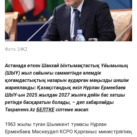
Фото: 24KZ
Астанада өткен Шанхай Ынтымақтастық Ұйымының
(ШЫҰ) жыл сайынғы саммитінде әлемдік
қоғамдастықтың назарын аударған маңызды шешім
жарияланды: Қазақстандық өкіл Нұрлан Ермекбаев
ШЫҰ-ын 2025 жылдан 2027 жылға дейін бас хатшы
ретінде басқаратын болады, – деп хабарлайды
Taspanews.kz
БЕЛТКЕ
сілтеме жасап
.
1963 жылы туған Шымкент тумасы Нұрлан
Ермекбаев Мәскеудегі КСРО Қорғаныс министрлігінің