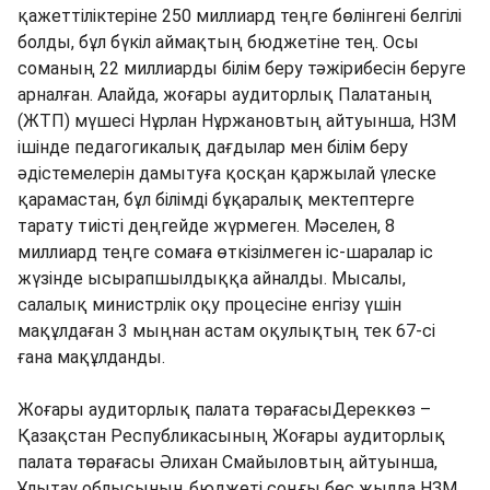
қажеттіліктеріне 250 миллиард теңге бөлінгені белгілі
болды, бұл бүкіл аймақтың бюджетіне тең. Осы
соманың 22 миллиарды білім беру тәжірибесін беруге
арналған. Алайда, жоғары аудиторлық Палатаның
(ЖТП) мүшесі Нұрлан Нұржановтың айтуынша, НЗМ
ішінде педагогикалық дағдылар мен білім беру
әдістемелерін дамытуға қосқан қаржылай үлеске
қарамастан, бұл білімді бұқаралық мектептерге
тарату тиісті деңгейде жүрмеген. Мәселен, 8
миллиард теңге сомаға өткізілмеген іс-шаралар іс
жүзінде ысырапшылдыққа айналды. Мысалы,
салалық министрлік оқу процесіне енгізу үшін
мақұлдаған 3 мыңнан астам оқулықтың тек 67-сі
ғана мақұлданды.
Жоғары аудиторлық палата төрағасыДереккөз –
Қазақстан Республикасының Жоғары аудиторлық
палата төрағасы Әлихан Смайыловтың айтуынша,
Ұлытау облысының бюджеті соңғы бес жылда НЗМ