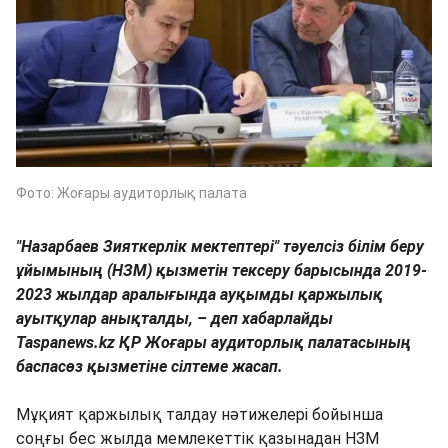
Фото: Жоғары аудиторлық палата
"Назарбаев Зияткерлік мектептері" тәуелсіз білім беру
ұйымының (НЗМ) қызметін тексеру барысында 2019-
2023 жылдар аралығында ауқымды қаржылық
ауытқулар анықталды, – деп хабарлайды
Taspanews.kz ҚР Жоғары аудиторлық палатасының
баспасөз қызметіне сілтеме жасап.
Мұқият қаржылық талдау нәтижелері бойынша
соңғы бес жылда мемлекеттік қазынадан НЗМ