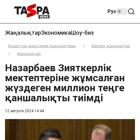
Рус
Жаңалықтар
Экономика
Шоу-биз
Қазақстан және әлем жаңалықтары
Барлық жаңалықтар
Жаңалықтар
Назарбаев Зияткерлік
мектептеріне жұмсалған
жүздеген миллион теңге
қаншалықты тиімді
12 августа 2024 14:44