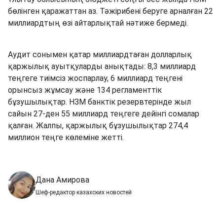
бөлінген қаражаттан аз. Тәжірибені беруге арналған 22
миллиардтың өзі айтарлықтай нәтиже бермеді.
Аудит сонымен қатар миллиардтаған долларлық
қаржылық ауытқуларды анықтады: 8,3 миллиард
теңгеге тиімсіз жоспарлау, 6 миллиард теңгені
орынсыз жұмсау және 134 регламенттік
бұзушылықтар. НЗМ банктік резервтерінде жыл
сайын 27-ден 55 миллиард теңгеге дейінгі сомалар
қалған. Жалпы, қаржылық бұзушылықтар 274,4
миллион теңге көлеміне жетті.
Дана Амирова
Шеф-редактор казахских новостей