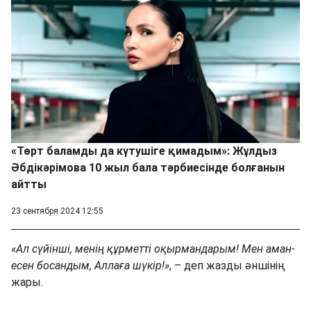
«Төрт баламды да күтушіге қимадым»: Жұлдыз
Әбдікәрімова 10 жыл бала тәрбиесінде болғанын
айтты
23 сентября 2024 12:55
«Ал сүйінші, менің құрметті оқырмандарым! Мен аман-
есен босандым, Аллаға шүкір!»
, – деп жазды әншінің
жары.