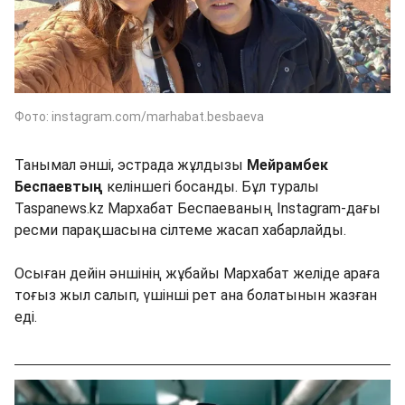
Фото: instagram.com/marhabat.besbaeva
Танымал әнші, эстрада жұлдызы
Мейрамбек
Беспаевтың
келіншегі босанды. Бұл туралы
Taspanews.kz Мархабат Беспаеваның Instagram-дағы
ресми парақшасына сілтеме жасап хабарлайды.
Осыған дейін әншінің жұбайы Мархабат желіде араға
тоғыз жыл салып, үшінші рет ана болатынын жазған
еді.