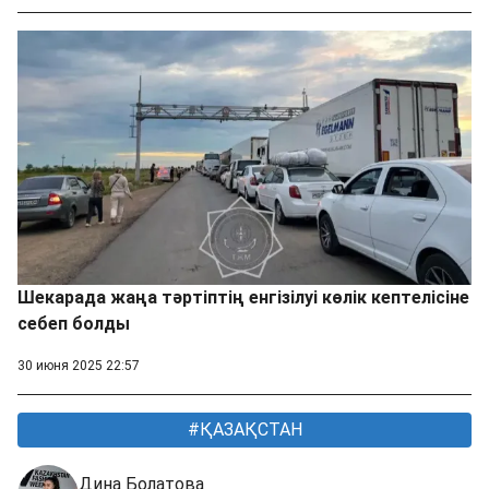
Шекарада жаңа тәртіптің енгізілуі көлік кептелісіне
себеп болды
30 июня 2025 22:57
ҚАЗАҚСТАН
Дина Болатова