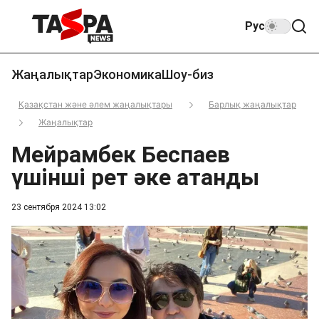
Рус
Жаңалықтар
Экономика
Шоу-биз
Қазақстан және әлем жаңалықтары
Барлық жаңалықтар
Жаңалықтар
Мейрамбек Беспаев
үшінші рет әке атанды
23 сентября 2024 13:02