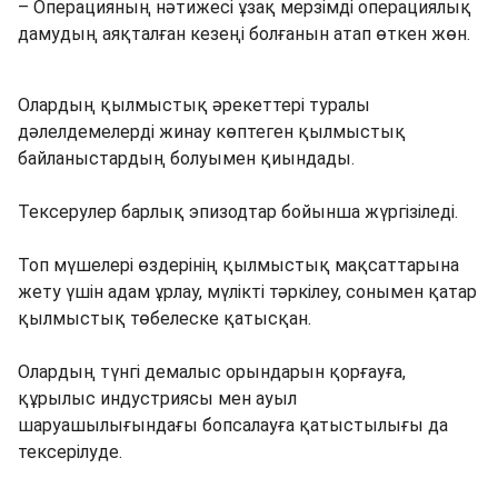
– Операцияның нәтижесі ұзақ мерзімді операциялық
дамудың аяқталған кезеңі болғанын атап өткен жөн.
Олардың қылмыстық әрекеттері туралы
дәлелдемелерді жинау көптеген қылмыстық
байланыстардың болуымен қиындады.
Тексерулер барлық эпизодтар бойынша жүргізіледі.
Топ мүшелері өздерінің қылмыстық мақсаттарына
жету үшін адам ұрлау, мүлікті тәркілеу, сонымен қатар
қылмыстық төбелеске қатысқан.
Олардың түнгі демалыс орындарын қорғауға,
құрылыс индустриясы мен ауыл
шаруашылығындағы бопсалауға қатыстылығы да
тексерілуде.