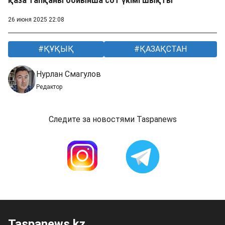
қаза тапқаны бойынша сот үкімі шықты
26 июня 2025 22:08
ҚҰҚЫҚ
ҚАЗАҚСТАН
Нурлан Смагулов
Редактор
Следите за новостями Taspanews
Taspanews.kz