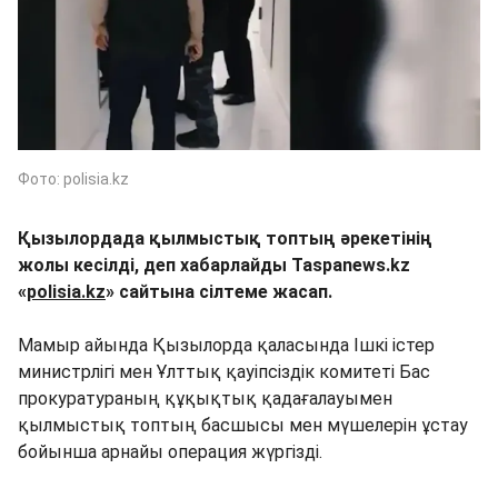
Фото: polisia.kz
Қызылордада қылмыстық топтың әрекетінің
жолы кесілді, деп хабарлайды Taspanews.kz
«
polisia.kz
» сайтына сілтеме жасап.
Мамыр айында Қызылорда қаласында Ішкі істер
министрлігі мен Ұлттық қауіпсіздік комитеті Бас
прокуратураның құқықтық қадағалауымен
қылмыстық топтың басшысы мен мүшелерін ұстау
бойынша арнайы операция жүргізді.