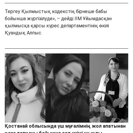
Тергеу Қылмыстық кодекстің бірнеше бабы
бойынша жүргізілуде», – дейді ІІМ Ұйымдасқан
қылмысқа қарсы күрес департаментінің өкілі
Қуандық Алпыс.
Қостанай облысында үш мұғалімнің жол апатынан