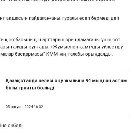
рант ақшасын пайдаланғаны туралы есеп бермеді деп
лттық жобасының шарттарын орындамағаны үшін сот
тарып алуды құптады. «Жұмыспен қамтуды үйлестіру
амалар басқармасы" КММ-нің талабы орындалды.
Қазақстанда келесі оқу жылына 94 мыңнан астам
білім гранты бөлінді
05 августа 2024 16:32
не енбеді.