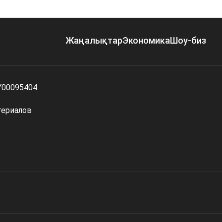
Жаңалықтар
Экономика
Шоу-биз
Y00095404.
териалов