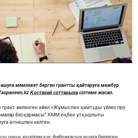
 ашуға мемлекет берген грантты қайтаруға мәжбүр
Taspanews.kz
Қостанай соттарына
сілтеме жасап.
де грант иеленген әйел «Жұмыспен қамтуды үйлестіру
ламалар басқармасы" КММ еңбек ұтқырлығы
ға өтінішпен келген.
ы оның кішігірім құс фабрикасын ашуға берілген.