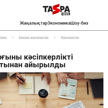
Жаңалықтар
Экономика
Шоу-биз
тары
Барлық жаңалықтар
Жаңалықтар
рғыны кәсіпкерлікті
нтынан айырылды