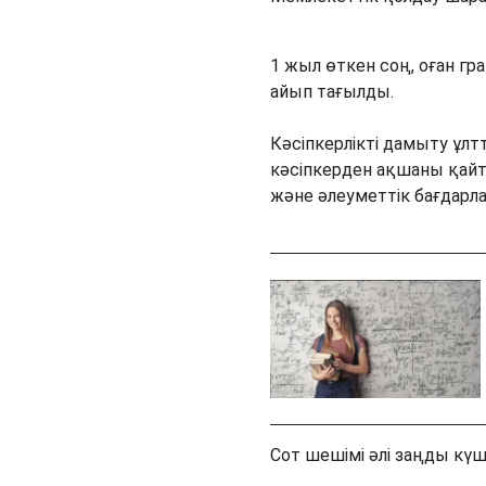
1 жыл өткен соң, оған г
айып тағылды.
Кәсіпкерлікті дамыту ұ
кәсіпкерден ақшаны қай
және әлеуметтік бағдарл
Сот шешімі әлі заңды күші