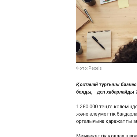
Фото: Pexels
Қостанай тұрғыны бизнес
болды, - деп хабарлайды 
1 380 000 теңге көлемін
және әлеуметтік бағдар
орталығына қаражатты алу
Мемлекеттік қолдау шарас