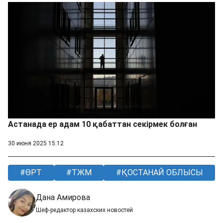
Астанада ер адам 10 қабаттан секірмек болған
30 июня 2025 15:12
ӨРТ
ТЖМ
ҚОСТАНАЙ ОБЛЫСЫ
Дана Амирова
Шеф-редактор казахских новостей