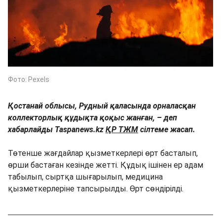
Фото: Pexels
Қостанай облысы, Рудный қаласында орналасқан
коллекторлық құдықта қоқыс жанған, – деп
хабарлайды Taspanews.kz
ҚР ТЖМ
сілтеме жасап.
Төтенше жағдайлар қызметкерлері өрт басталып,
өрши бастаған кезінде жетті. Құдық ішінен ер адам
табылып, сыртқа шығарылып, медицина
қызметкерлеріне тапсырылды. Өрт сөндірілді.