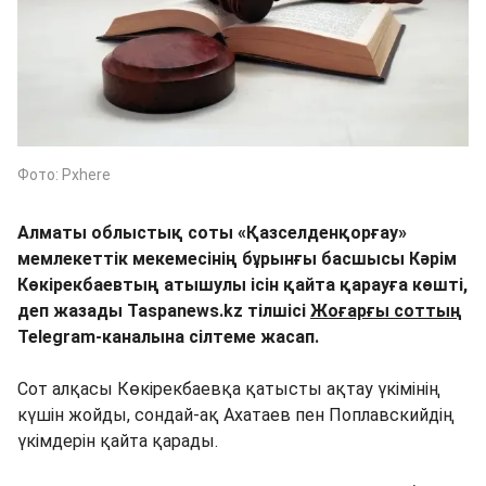
Фото: Pxhere
Алматы облыстық соты «Қазселденқорғау»
мемлекеттік мекемесінің бұрынғы басшысы Кәрім
Көкірекбаевтың атышулы ісін қайта қарауға көшті,
деп жазады Taspanews.kz тілшісі
Жоғарғы соттың
Telegram-каналына сілтеме жасап.
Сот алқасы Көкірекбаевқа қатысты ақтау үкімінің
күшін жойды, сондай-ақ Ахатаев пен Поплавскийдің
үкімдерін қайта қарады.