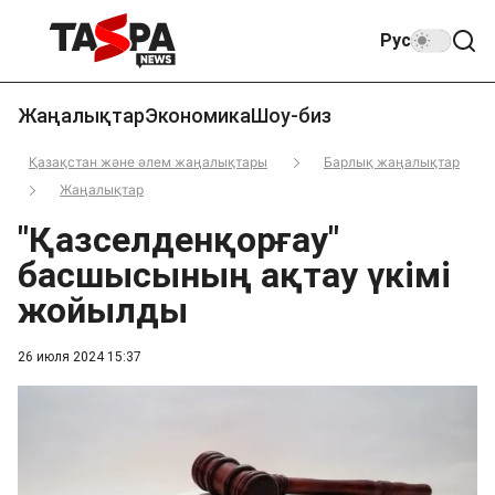
Рус
Жаңалықтар
Экономика
Шоу-биз
Қазақстан және әлем жаңалықтары
Барлық жаңалықтар
Жаңалықтар
"Қазселденқорғау"
басшысының ақтау үкімі
жойылды
26 июля 2024 15:37