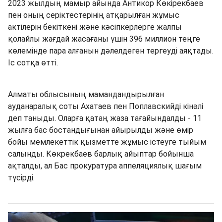
2023 жылдың мамыр айында Антикор Көкірекбаев
пен оның серіктестерінің атқарылған жұмыс
актілерін бекіткені және кәсіпкерлерге жалпы
қолайлы жағдай жасағаны үшін 396 миллион теңге
көлемінде пара алғанын дәлелдеген тергеуді аяқтады.
Іс сотқа өтті.
Алматы облысының мамандандырылған
ауданаралық соты Ахатаев пен Поплавскийді кінәлі
деп таныды. Оларға қатаң жаза тағайындалды - 11
жылға бас бостандығынан айырылды және өмір
бойы мемлекеттік қызметте жұмыс істеуге тыйым
салынды. Көкрекбаев барлық айыптар бойынша
ақталды, ал Бас прокуратура аппеляциялық шағым
түсірді.