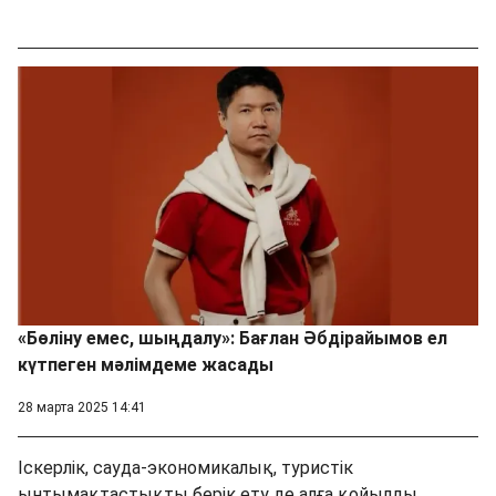
«Бөліну емес, шыңдалу»: Бағлан Әбдірайымов ел
күтпеген мәлімдеме жасады
28 марта 2025 14:41
Іскерлік, сауда-экономикалық, туристік
ынтымақтастықты берік ету де алға қойылды.