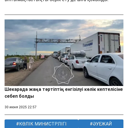
Шекарада жаңа тәртіптің енгізілуі көлік кептелісіне
себеп болды
30 июня 2025 22:57
КӨЛІК МИНИСТРЛІГІ
ӘУЕЖАЙ