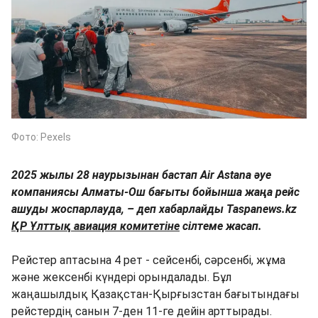
Фото: Pexels
2025 жылы 28 наурызынан бастап Air Astana әуе
компаниясы Алматы-Ош бағыты бойынша жаңа рейс
ашуды жоспарлауда, – деп хабарлайды Taspanews.kz
ҚР Ұлттық авиация комитетіне
сілтеме жасап.
Рейстер аптасына 4 рет - сейсенбі, сәрсенбі, жұма
және жексенбі күндері орындалады. Бұл
жаңашылдық Қазақстан-Қырғызстан бағытындағы
рейстердің санын 7-ден 11-ге дейін арттырады.