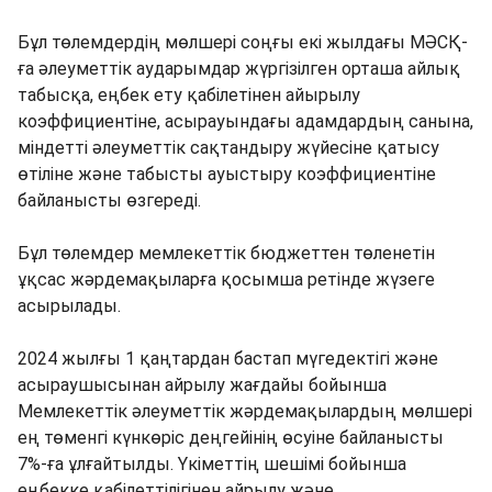
Бұл төлемдердің мөлшері соңғы екі жылдағы МӘСҚ-
ға әлеуметтік аударымдар жүргізілген орташа айлық
табысқа, еңбек ету қабілетінен айырылу
коэффициентіне, асырауындағы адамдардың санына,
міндетті әлеуметтік сақтандыру жүйесіне қатысу
өтіліне және табысты ауыстыру коэффициентіне
байланысты өзгереді.
Бұл төлемдер мемлекеттік бюджеттен төленетін
ұқсас жәрдемақыларға қосымша ретінде жүзеге
асырылады.
2024 жылғы 1 қаңтардан бастап мүгедектігі және
асыраушысынан айрылу жағдайы бойынша
Мемлекеттік әлеуметтік жәрдемақылардың мөлшері
ең төменгі күнкөріс деңгейінің өсуіне байланысты
7%-ға ұлғайтылды. Үкіметтің шешімі бойынша
еңбекке қабілеттілігінен айрылу және