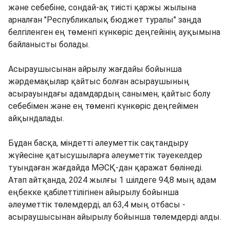
және себебіне, сондай-ақ тиісті қаржы жылына
арналған "Республикалық бюджет туралы" заңда
белгіленген ең төменгі күнкөріс деңгейінің ауқымына
байланысты болады.
Асыраушысынан айрылу жағдайы бойынша
жәрдемақылар қайтыс болған асыраушының
асырауындағы адамдардың санымен, қайтыс болу
себебімен және ең төменгі күнкөріс деңгейімен
айқындалады.
Бұдан басқа, міндетті әлеуметтік сақтандыру
жүйесіне қатысушыларға әлеуметтік тәуекелдер
туындаған жағдайда МӘСҚ-дан қаражат бөлінеді.
Атап айтқанда, 2024 жылғы 1 шілдеге 94,8 мың адам
еңбекке қабілеттілігінен айырылу бойынша
әлеуметтік төлемдерді, ал 63,4 мың отбасы -
асыраушысынан айырылу бойынша төлемдерді алды.