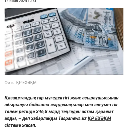
18 июля 2024 10:41
Фото: ҚР ЕХӘҚМ
Қазақстандықтар мүгедектігі және асыраушысынан
айырылуы бойынша жәрдемақылар мен әлеуметтік
төлем ретінде 346,8 млрд теңгеден астам қаражат
алды, – деп хабарлайды Taspanews.kz
ҚР ЕХӘҚМ
сілтеме жасап.