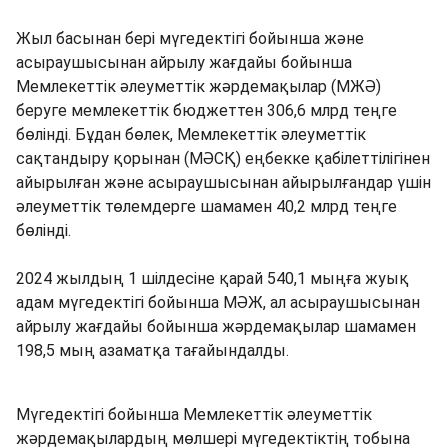
Жыл басынан бері мүгедектігі бойынша және
асыраушысынан айрылу жағдайы бойынша
Мемлекеттік әлеуметтік жәрдемақылар (МЖӘ)
беруге мемлекеттік бюджеттен 306,6 млрд теңге
бөлінді. Бұдан бөлек, Мемлекеттік әлеуметтік
сақтандыру қорынан (МӘСҚ) еңбекке қабілеттілігінен
айырылған және асыраушысынан айырылғандар үшін
әлеуметтік төлемдерге шамамен 40,2 млрд теңге
бөлінді.
2024 жылдың 1 шілдесіне қарай 540,1 мыңға жуық
адам мүгедектігі бойынша МӘЖ, ал асыраушысынан
айрылу жағдайы бойынша жәрдемақылар шамамен
198,5 мың азаматқа тағайындалды.
Мүгедектігі бойынша Мемлекеттік әлеуметтік
жәрдемақылардың мөлшері мүгедектіктің тобына