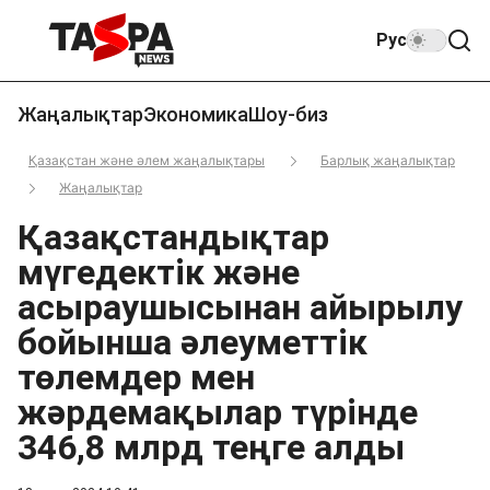
Рус
Жаңалықтар
Экономика
Шоу-биз
Қазақстан және әлем жаңалықтары
Барлық жаңалықтар
Жаңалықтар
Қазақстандықтар
мүгедектік және
асыраушысынан айырылу
бойынша әлеуметтік
төлемдер мен
жәрдемақылар түрінде
346,8 млрд теңге алды