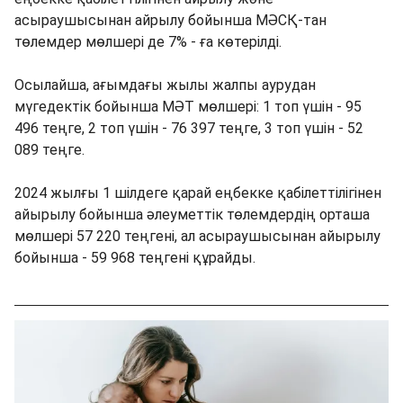
асыраушысынан айрылу бойынша МӘСҚ-тан
төлемдер мөлшері де 7% - ға көтерілді.
Осылайша, ағымдағы жылы жалпы аурудан
мүгедектік бойынша МӘТ мөлшері: 1 топ үшін - 95
496 теңге, 2 топ үшін - 76 397 теңге, 3 топ үшін - 52
089 теңге.
2024 жылғы 1 шілдеге қарай еңбекке қабілеттілігінен
айырылу бойынша әлеуметтік төлемдердің орташа
мөлшері 57 220 теңгені, ал асыраушысынан айырылу
бойынша - 59 968 теңгені құрайды.