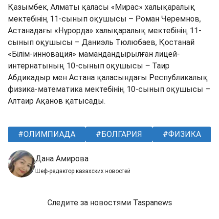
Қазымбек, Алматы қаласы «Мирас» халықаралық
мектебінің 11-сынып оқушысы – Роман Черемнов,
Астанадағы «Нұрорда» халықаралық мектебінің 11-
сынып оқушысы – Даниэль Тюлюбаев, Қостанай
«Білім-инновация» мамандандырылған лицей-
интернатының 10-сынып оқушысы – Таир
Абдикадыр мен Астана қаласындағы Республикалық
физика-математика мектебінің 10-сынып оқушысы –
Алтаир Ақанов қатысады.
ОЛИМПИАДА
БОЛГАРИЯ
ФИЗИКА
Дана Амирова
Шеф-редактор казахских новостей
Следите за новостями Taspanews