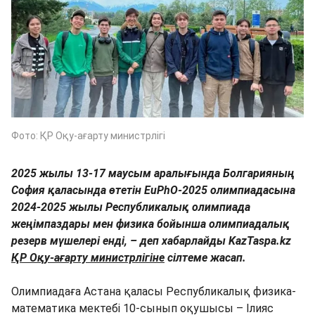
Фото: ҚР Оқу-ағарту министрлігі
2025 жылы 13-17 маусым аралығында Болгарияның
София қаласында өтетін EuPhO-2025 олимпиадасына
2024-2025 жылы Республикалық олимпиада
жеңімпаздары мен физика бойынша олимпиадалық
резерв мүшелері енді, – деп хабарлайды KazTaspa.kz
ҚР Оқу-ағарту министрлігіне
сілтеме жасап.
Олимпиадаға Астана қаласы Республикалық физика-
математика мектебі 10-сынып оқушысы – Ілияс