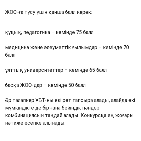
ЖОО-ға түсу үшін қанша балл керек:
құқық, педагогика – кемінде 75 балл
медицина және әлеуметтік ғылымдар – кемінде 70
балл
ұлттық университеттер – кемінде 65 балл
басқа ЖОО-дар – кемінде 50 балл.
Әр талапкер ҰБТ-ны екі рет тапсыра алады, алайда екі
мүмкіндікте де бір ғана бейіндік пәндер
комбинациясын таңдай алады. Конкурсқа ең жоғары
нәтиже есепке алынады.