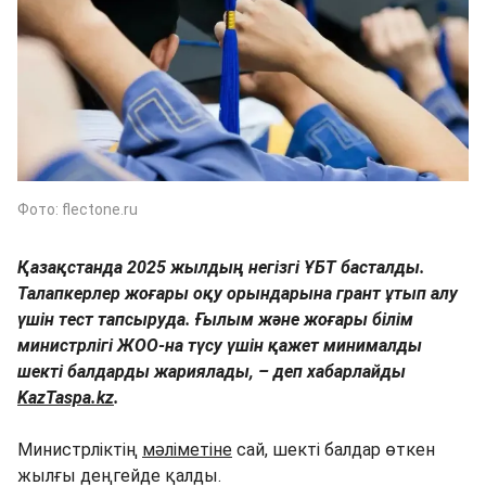
Фото: flectone.ru
Қазақстанда 2025 жылдың негізгі ҰБТ басталды.
Талапкерлер жоғары оқу орындарына грант ұтып алу
үшін тест тапсыруда. Ғылым және жоғары білім
министрлігі ЖОО-на түсу үшін қажет минималды
шекті балдарды жариялады, – деп хабарлайды
KazTaspa.kz
.
Министрліктің
мәліметіне
сай, шекті балдар өткен
жылғы деңгейде қалды.