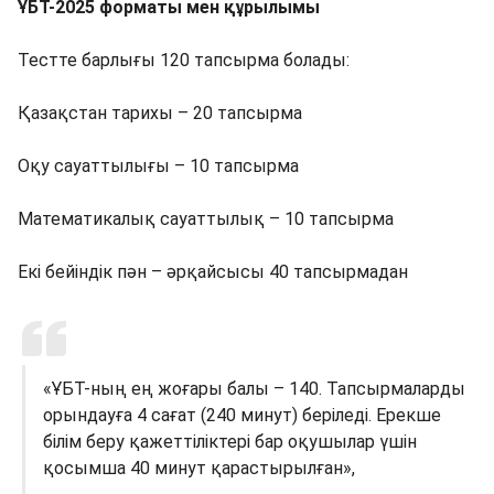
ҰБТ-2025 форматы мен құрылымы
Тестте барлығы 120 тапсырма болады:
Қазақстан тарихы – 20 тапсырма
Оқу сауаттылығы – 10 тапсырма
Математикалық сауаттылық – 10 тапсырма
Екі бейіндік пән – әрқайсысы 40 тапсырмадан
«ҰБТ-ның ең жоғары балы – 140. Тапсырмаларды
орындауға 4 сағат (240 минут) беріледі. Ерекше
білім беру қажеттіліктері бар оқушылар үшін
қосымша 40 минут қарастырылған»,