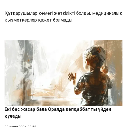
Құтқарушылар көмегі жеткілікті болды, медициналық
қызметкерлер қажет болмады.
Екі бес жасар бала Оралда көпқаббатты үйден
құлады
09 июля 2024 08:58