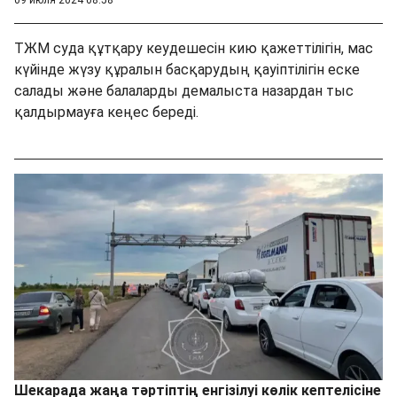
ТЖМ суда құтқару кеудешесін кию қажеттілігін, мас
күйінде жүзу құралын басқарудың қауіптілігін еске
салады және балаларды демалыста назардан тыс
қалдырмауға кеңес береді.
Шекарада жаңа тәртіптің енгізілуі көлік кептелісіне