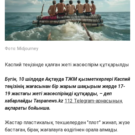
Фото: Midjourney
Каспий теңізінде қалған жеті жасөспірім құтқарылды
Бүгін, 10 шілдеде Ақтауда ТЖМ қызметкерлері Каспий
теңізінің жағасынан бір жарым шақырым жерде 17-
19 жастағы жеті жасөспірімді құтқарды, – деп
хабарлайды Taspanews.kz
112 Telegram-арнасының
ақпараты бойынша.
Жастар пластикалық текшелерден "плот" жинап, жүзе
бастаған, бірақ жағалауға өздігінен орала алмады.