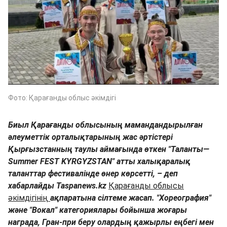
Фото: Қарағанды облыс әкімдігі
Биыл Қарағанды облысының мамандандырылған
әлеуметтік орталықтарының жас әртістері
Қырғызстанның таулы аймағында өткен "Таланты—
Summer FEST KYRGYZSTAN" атты халықаралық
таланттар фестивалінде өнер көрсетті, – деп
хабарлайды Taspanews.kz
Қарағанды облысы
әкімдігінің
ақпаратына сілтеме жасап. "Хореография"
және "Вокал" категориялары бойынша жоғары
награда, Гран-при беру олардың қажырлы еңбегі мен