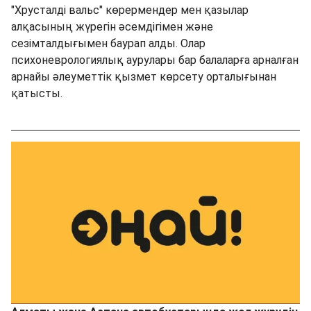
"Хрусталді вальс" көрермендер мен қазылар
алқасының жүрегін әсемдігімен және
сезімталдығымен баурап алды. Олар
психоневрологиялық аурулары бар балаларға арналған
арнайы әлеуметтік қызмет көрсету орталығынан
қатысты.