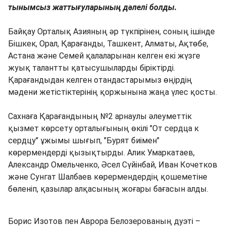
тынымсыз жаттығуларының дәлелі болды.
Байқау Орталық Азияның әр түкпірінен, соның ішінде
Бішкек, Орал, Қарағанды, Ташкент, Алматы, Ақтөбе,
Астана және Семей қалаларынан келген екі жүзге
жуық талантты қатысушыларды біріктірді.
Қарағандыдан келген отандастарымыз өңірдің
мәдени жетістіктерінің қоржынына жаңа үлес қосты.
Сахнаға Қарағандының №2 арнаулы әлеуметтік
қызмет көрсету орталығының өкілі "От сердца к
сердцу" ұжымы шығып, "Бурят биімен"
көрермендерді қызықтырды. Алик Умаркатаев,
Александр Омельченко, Әсел Сүйінбай, Иван Кочетков
және Сунгат Шалбаев көрермендердің қошеметіне
бөленіп, қазылар алқасының жоғары бағасын алды.
Борис Изотов пен Аврора Белозерованың дуэті –