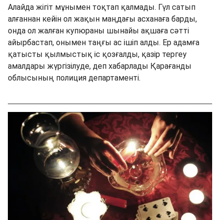
Алайда жігіт мұнымен тоқтап қалмады. Гүл сатып
алғаннан кейін ол жақын маңдағы асханаға барды,
онда ол жалған купюраны шынайы ақшаға сәтті
айырбастап, онымен таңғы ас ішіп алды. Ер адамға
қатысты қылмыстық іс қозғалды, қазір тергеу
амалдары жүргізілуде, деп хабарлады Қарағанды ​​
облысының полиция департаменті.