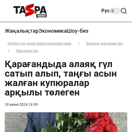
Рус
Жаңалықтар
Экономика
Шоу-биз
Қазақстан және әлем жаңалықтары
Барлық жаңалықтар
Жаңалықтар
Қарағандыда алаяқ гүл
сатып алып, таңғы асын
жалған купюралар
арқылы төлеген
18 июня 2024 16:59