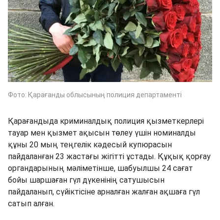
Фото: Қарағанды облысының полиция департаменті
Қарағандыда криминалдық полиция қызметкерлері
тауар мен қызмет ақысын төлеу үшін номиналды
құны 20 мың теңгелік кәдесый купюрасын
пайдаланған 23 жастағы жігітті ұстады. Құқық қорғау
органдарының мәліметінше, шабуылшы 24 сағат
бойы шаршаған гүл дүкенінің сатушысын
пайдаланып, сүйіктісіне арналған жалған ақшаға гүл
сатып алған.