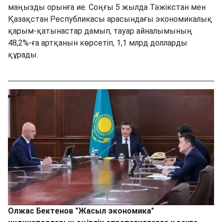
маңызды орынға ие. Соңғы 5 жылда Тәжікстан мен
Қазақстан Республикасы арасындағы экономикалық
қарым-қатынастар дамып, тауар айналымының
48,2%-ға артқанын көрсетіп, 1,1 млрд долларды
құрады.
Олжас Бектенов "Жасыл экономика"