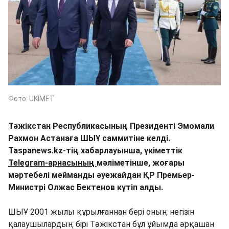
Фото: UKIMET
Тәжікстан Республикасының Президенті Эмомали
Рахмон Астанаға ШЫҰ саммитіне келді.
Taspanews.kz-тің хабарлауынша, үкіметтік
Telegram-арнасының
мәліметінше, жоғары
мәртебелі мейманды әуежайдан ҚР Премьер-
Министрі Олжас Бектенов күтіп алды.
ШЫҰ 2001 жылы құрылғаннан бері оның негізін
қалаушылардың бірі Тәжікстан бұл ұйымда әрқашан