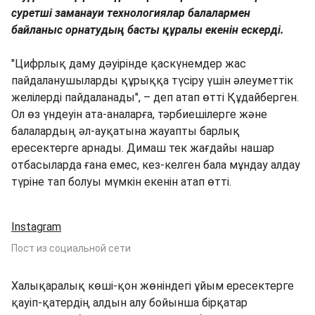
суретші заманауи технологиялар балалармен
байланыс орнатудың басты құралы екенін ескерді.
"Цифрлық даму дәуірінде қаскүнемдер жас
пайдаланушыларды құрыққа түсіру үшін әлеуметтік
желілерді пайдаланады", – деп атап өтті Құдайберген.
Ол өз үндеуін ата-аналарға, тәрбиешілерге және
балалардың әл-ауқатына жауапты барлық
ересектерге арнады. Димаш тек жағдайы нашар
отбасыларда ғана емес, кез-келген бала мұндау алдау
түріне тап болуы мүмкін екенін атап өтті.
Instagram
Пост из социальной сети
Халықаралық көші-қон жөніндегі ұйым ересектерге
қауіп-қатердің алдын алу бойынша бірқатар