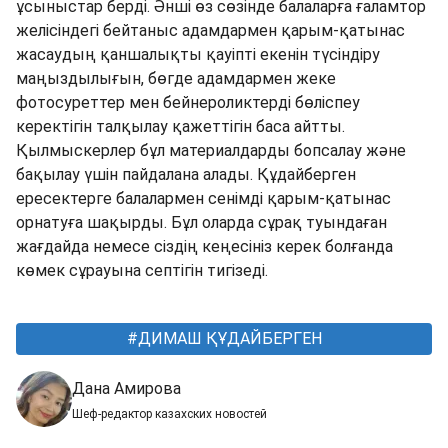
ұсыныстар берді. Әнші өз сөзінде балаларға ғаламтор
желісіндегі бейтаныс адамдармен қарым-қатынас
жасаудың қаншалықты қауіпті екенін түсіндіру
маңыздылығын, бөгде адамдармен жеке
фотосуреттер мен бейнероликтерді бөліспеу
керектігін талқылау қажеттігін баса айтты.
Қылмыскерлер бұл материалдарды бопсалау және
бақылау үшін пайдалана алады. Құдайберген
ересектерге балалармен сенімді қарым-қатынас
орнатуға шақырды. Бұл оларда сұрақ туындаған
жағдайда немесе сіздің кеңесініз керек болғанда
көмек сұрауына септігін тигізеді.
ДИМАШ ҚҰДАЙБЕРГЕН
Дана Амирова
Шеф-редактор казахских новостей