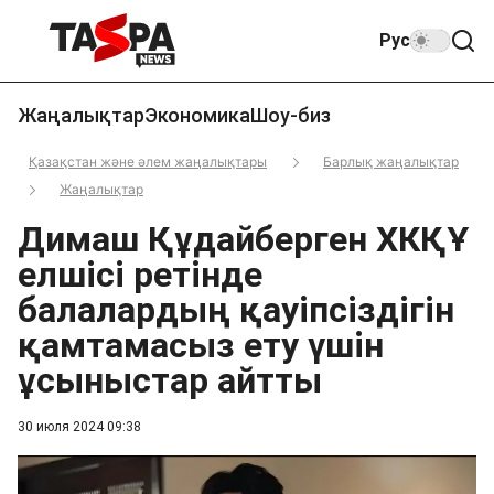
Рус
Жаңалықтар
Экономика
Шоу-биз
Қазақстан және әлем жаңалықтары
Барлық жаңалықтар
Жаңалықтар
Димаш Құдайберген ХКҚҰ
елшісі ретінде
балалардың қауіпсіздігін
қамтамасыз ету үшін
ұсыныстар айтты
30 июля 2024 09:38