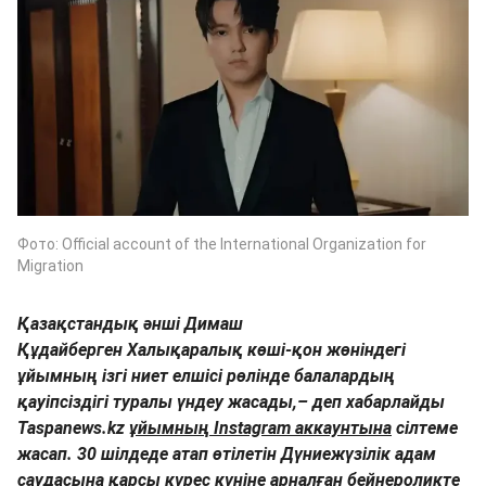
Фото: Official account of the International Organization for
Migration
Қазақстандық әнші Димаш
Құдайберген
Халықаралық көші-қон жөніндегі
ұйымның
ізгі ниет елшісі рөлінде балалардың
қауіпсіздігі туралы үндеу жасады,– деп хабарлайды
Taspanews.kz
ұйымның Instagram аккаунтына
сілтеме
жасап. 30 шілдеде атап өтілетін Дүниежүзілік адам
саудасына қарсы күрес күніне арналған бейнероликте