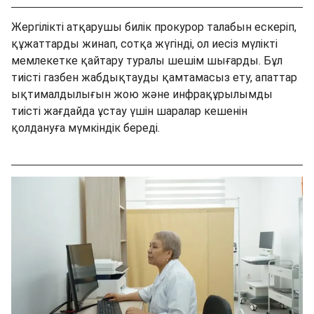
Жергілікті атқарушы билік прокурор талабын ескеріп,
құжаттарды жинап, сотқа жүгінді, ол иесіз мүлікті
мемлекетке қайтару туралы шешім шығарды. Бұл
тиісті газбен жабдықтауды қамтамасыз ету, апаттар
ықтималдылығын жою және инфрақұрылымды
тиісті жағдайда ұстау үшін шаралар кешенін
қолдануға мүмкіндік береді.