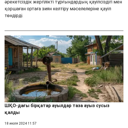
әрекетсіздік жергілікті тұрғындардың қауіпсіздігі мен
қоршаған ортаға зиян келтіру мәселелеріне қауіп
төндірді.
ШҚО-дағы бірқатар ауылдар таза ауыз сусыз
қалды
18 июля 2024 11:57