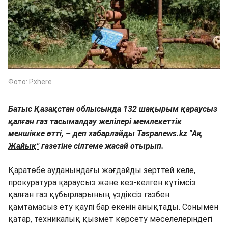
Фото: Pxhere
Батыс Қазақстан облысында 132 шақырым қараусыз
қалған газ тасымалдау желілері мемлекеттік
меншікке өтті, – деп хабарлайды Taspanews.kz
"Ақ
Жайық"
газетіне
сілтеме жасай отырып.
Қаратөбе ауданындағы жағдайды зерттей келе,
прокуратура қараусыз және кез-келген күтімсіз
қалған газ құбырларының үздіксіз газбен
қамтамасыз ету қаупі бар екенін анықтады. Сонымен
қатар, техникалық қызмет көрсету мәселелеріндегі