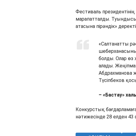
Фестиваль президентіні
марапатталды. Туындысы 
атасына пірәндік» деректі
«Салтанатты рәс
шеберханасының
болды. Олар өз
алады. Жеңіпм
Абдрахманова 
Түсіпбеков қо
–
«
Бастау» хал
Конкурстық бағдарламаға 
нәтижесінде 28 елден 43 