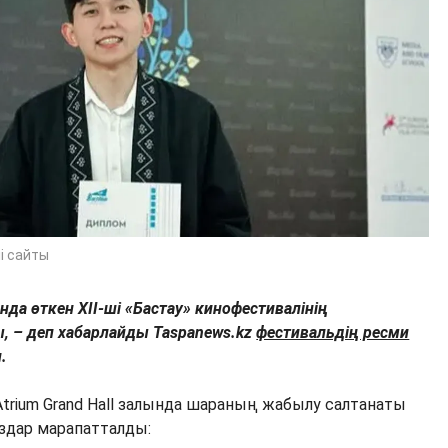
і сайты
да өткен XII-ші «Бастау» кинофестивалінің
 – деп хабарлайды Taspanews.kz
фестивальдің ресми
.
Atrium Grand Hall залында шараның жабылу салтанаты
здар марапатталды: