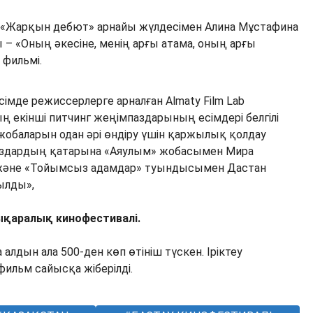
ң «Жарқын дебют» арнайы жүлдесімен Алина Мұстафина
– «Оның әкесіне, менің арғы атама, оның арғы
 фильмі.
імде режиссерлерге арналған Almaty Film Lab
 екінші питчинг жеңімпаздарының есімдері белгілі
 жобаларын одан әрі өндіру үшін қаржылық қолдау
аздардың қатарына «Аяулым» жобасымен Мира
және «Тойымсыз адамдар» туындысымен Дастан
сылды»,
ықаралық кинофестивалі.
алдын ала 500-ден көп өтініш түскен. Іріктеу
фильм сайысқа жіберілді.