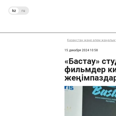
kz
ru
Қазақстан және әлем жаңалық
15 декабря 2024 10:58
«Бастау» ст
фильмдер ки
жеңімпазда