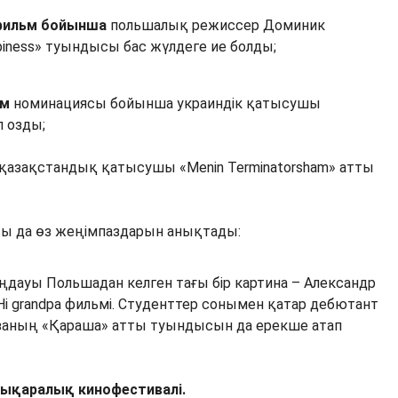
фильм бойынша
польшалық режиссер Доминик
piness» туындысы бас жүлдеге ие болды;
ьм
номинациясы бойынша украиндік қатысушы
п озды;
азақстандық қатысушы «Menin Terminatorsham» атты
сы да өз жеңімпаздарын анықтады:
дауы Польшадан келген тағы бір картина – Александр
Hi grandpa фильмі. Студенттер сонымен қатар дебютант
аның «Қараша» атты туындысын да ерекше атап
лықаралық кинофестивалі.