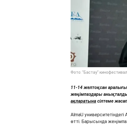
Фото: "Бастау" кинофестивал
11-14 желтоқсан аралығын
жеңімпаздары анықталды,
ақпаратына
сілтеме жасап
AlmaU университетіндегі 
өтті. Барысында жеңімпа