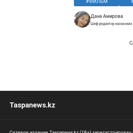
ФИЛЬМ
Дана Амирова
Шеф-редактор казахских
С
Taspanews.kz
Сетевое издание Taspanews.kz (18+) зарегистрирован