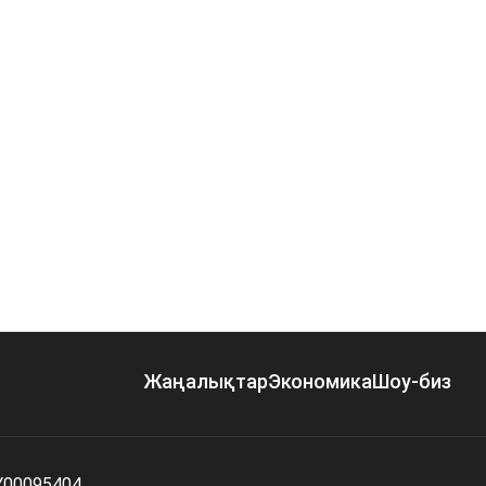
Жаңалықтар
Экономика
Шоу-биз
Y00095404.