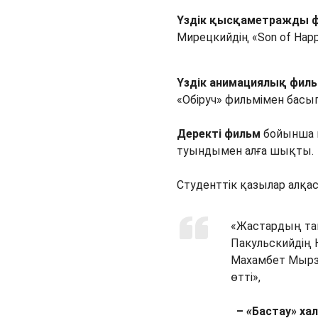
Үздік қысқаметражды 
Мирецкийдің «Son of Hap
Үздік анимациялық фил
«Обіруч» фильмімен басы
Деректі фильм
бойынша қ
туындымен алға шықты.
Студенттік қазылар алқа
«Жастардың таң
Пакульскийдің 
Махамбет Мырз
өтті»,
–
«
Бастау» ха