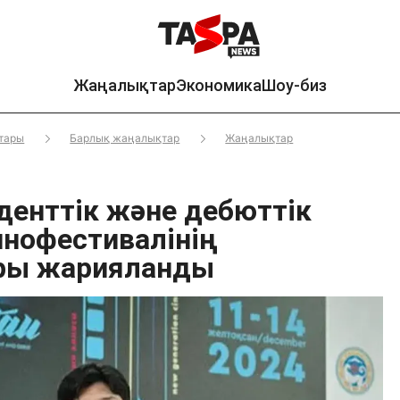
Жаңалықтар
Экономика
Шоу-биз
тары
Барлық жаңалықтар
Жаңалықтар
уденттік және дебюттік
нофестивалінің
ры жарияланды