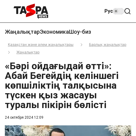
Рус
Жаңалықтар
Экономика
Шоу-биз
Қазақстан және әлем жаңалықтары
Барлық жаңалықтар
Жаңалықтар
«Бәрі ойдағыдай өтті»:
Абай Бегейдің келіншегі
көпшіліктің талқысына
түскен қыз жасауы
туралы пікірін бөлісті
24 октября 2024 12:09