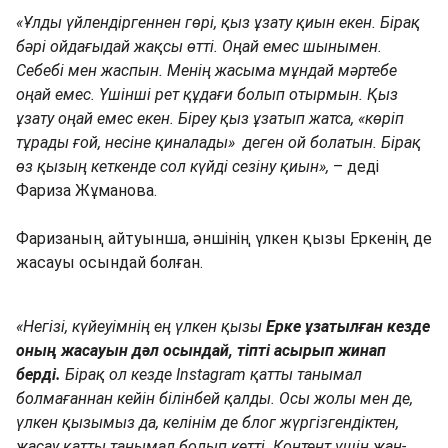
«Ұлды үйлендіргеннен гөрі, қыз ұзату қиын екен. Бірақ
бәрі ойдағыдай жақсы өтті. Оңай емес шынымен.
Себебі мен жаспын. Менің жасыма мұндай мәртебе
оңай емес. Үшінші рет құдағи болып отырмын. Қыз
ұзату оңай емес екен. Біреу қыз ұзатып жатса, «көріп
тұрады ғой, несіне қиналады» деген ой болатын. Бірақ
өз қызың кеткенде сол күйді сезіну қиын»,
– деді
Фариза Жұманова.
Фаризаның айтуынша, әншінің үлкен қызы Еркенің де
жасауы осындай болған.
«Негізі, күйеуімнің ең үлкен қызы
Ерке ұзатылған кезде
оның жасауын дәл осындай, тіпті асырып жинап
берді.
Бірақ ол кезде Instagram қатты танымал
болмағаннан кейін білінбей қалды. Осы жолы мен де,
үлкен қызымыз да, келінім де блог жүргізгендіктен,
жасау қатты танымал болып кетті. Контент үшін жан-