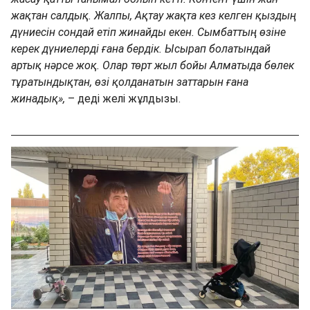
жақтан салдық. Жалпы, Ақтау жақта кез келген қыздың
дүниесін сондай етіп жинайды екен. Сымбаттың өзіне
керек дүниелерді ғана бердік. Ысырап болатындай
артық нәрсе жоқ. Олар төрт жыл бойы Алматыда бөлек
тұратындықтан, өзі қолданатын заттарын ғана
жинадық»,
– деді желі жұлдызы.