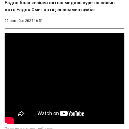
Елдос бала кезінен алтын медаль суретін салып
өсті: Елдос Сметовтің анасымен сұхбат
09 сентября 2024 16:51
Пост из социальной сети