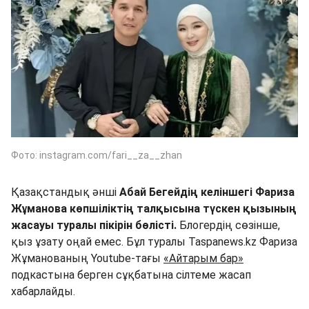
Фото: instagram.com/fari__za__zhan
Қазақстандық әнші
Абай Бегейдің келіншегі Фариза
Жұманова көпшіліктің талқысына түскен қызының
жасауы туралы пікірін бөлісті.
Блогердің сөзінше,
қыз ұзату оңай емес. Бұл туралы Taspanews.kz Фариза
Жұманованың Youtube-тағы
«Айтарым бар»
подкастына берген сұқбатына сілтеме жасап
хабарлайды.