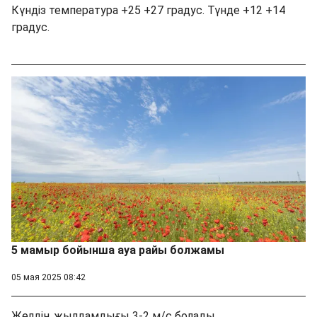
Күндіз температура +25 +27 градус. Түнде +12 +14
градус.
5 мамыр бойынша ауа райы болжамы
05 мая 2025 08:42
Желдің жылдамдығы 3-2 м/с болады.