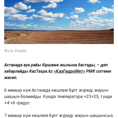
Фото: Pexels
Астанада ауа райы біршама жылына бастады, – деп
хабарлайды KazTaspa.kz
«ҚазГидроМет»
РМК сілтеме
жасап.
6 мамыр күні Астанада көшпелі бұлт жүреді, жауын-
шашын болмайды. Күндіз температура +23+25, түнде
+4 +6 градус.
7 мамыр күні көшпелі бұлт жүреді, жауын-шашынсыз.