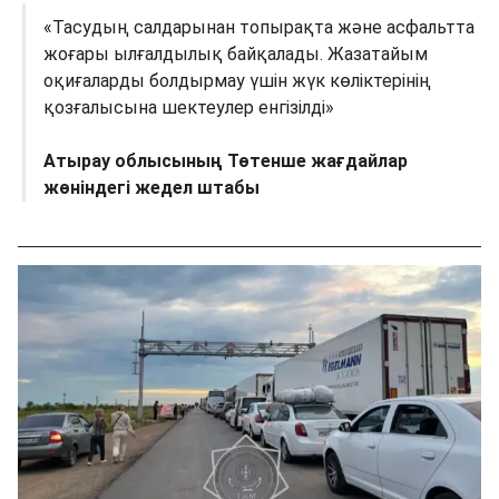
«Тасудың салдарынан топырақта және асфальтта
жоғары ылғалдылық байқалады. Жазатайым
оқиғаларды болдырмау үшін жүк көліктерінің
қозғалысына шектеулер енгізілді»
Атырау облысының Төтенше жағдайлар
жөніндегі жедел штабы