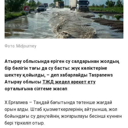
Фото: Midjourney
Атырау облысында еріген су салдарынан жолдың
бір бөлігін тағы да су басты: жүк көліктеріне
шектеу қойылды, – деп хабарлайды Taspanews
Атырау облысы
ТЖД жедел әрекет ету
орталығына сілтеме жасап
Х.Ерғалиев – Таңдай бағытында төтенше жағдай
орын алды. Штаб қызметкерлерінің айтуынша, жол
бойындағы су деңгейінің жоғарылауы бесінші күннен
бері тіркеліп отыр.