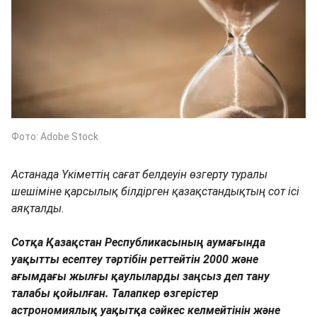
Фото: Adobe Stock
Астанада Үкіметтің сағат белдеуін өзгерту туралы
шешіміне қарсылық білдірген қазақстандықтың сот ісі
аяқталды.
Сотқа Қазақстан Республикасының аумағында
уақытты есептеу тәртібін реттейтін 2000 және
ағымдағы жылғы қаулыларды заңсыз деп тану
талабы қойылған. Талапкер өзгерістер
астрономиялық уақытқа сәйкес келмейтінін және