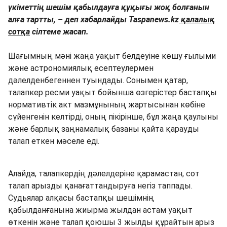
үкіметтің шешім қабылдауға құқығы жоқ болғанын
алға тартты, – деп хабарлайды Taspanews.kz
қалалық
сотқа
сілтеме жасап.
Шағымның мәні жаңа уақыт белдеуіне көшу ғылыми
және астрономиялық есептеулермен
дәлелденбегеннен туындады. Сонымен қатар,
талапкер ресми уақыт бойынша өзгерістер бастапқы
нормативтік акт мазмұнының жартысынан көбіне
сүйенгенін келтірді, оның пікірінше, бұл жаңа қаулыны
және барлық заңнамалық базаны қайта қарауды
талап еткен мәселе еді.
Алайда, талапкердің дәлелдеріне қарамастан, сот
талап арызды қанағаттандыруға негіз таппады.
Судьялар алқасы бастапқы шешімнің
қабылданғанына жиырма жылдан астам уақыт
өткенін және талап қоюшы 3 жылды құрайтын арыз