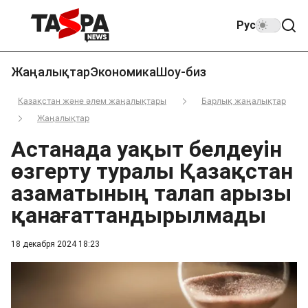
Рус
Жаңалықтар
Экономика
Шоу-биз
Қазақстан және әлем жаңалықтары
Барлық жаңалықтар
Жаңалықтар
Астанада уақыт белдеуін
өзгерту туралы Қазақстан
азаматының талап арызы
қанағаттандырылмады
18 декабря 2024 18:23