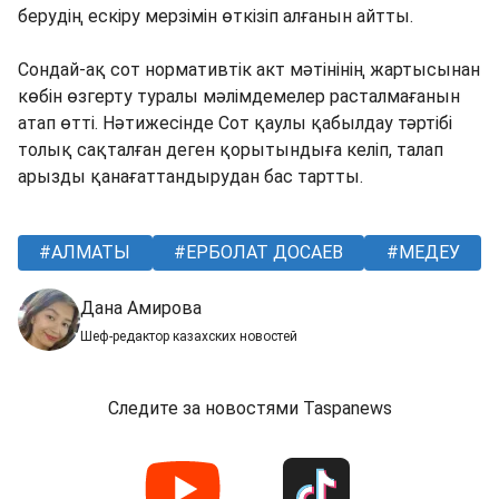
берудің ескіру мерзімін өткізіп алғанын айтты.
Сондай-ақ сот нормативтік акт мәтінінің жартысынан
көбін өзгерту туралы мәлімдемелер расталмағанын
атап өтті. Нәтижесінде Сот қаулы қабылдау тәртібі
толық сақталған деген қорытындыға келіп, талап
арызды қанағаттандырудан бас тартты.
АЛМАТЫ
ЕРБОЛАТ ДОСАЕВ
МЕДЕУ
Дана Амирова
Шеф-редактор казахских новостей
Следите за новостями Taspanews