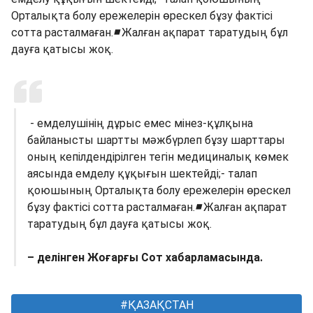
Орталықта болу ережелерін өрескел бұзу фактісі
сотта расталмаған.
◾️
Жалған ақпарат таратудың бұл
дауға қатысы жоқ.
- емделушінің дұрыс емес мінез-құлқына
байланысты шартты мәжбүрлеп бұзу шарттары
оның кепілдендірілген тегін медициналық көмек
аясында емделу құқығын шектейді;- талап
қоюшының Орталықта болу ережелерін өрескел
бұзу фактісі сотта расталмаған.
◾️
Жалған ақпарат
таратудың бұл дауға қатысы жоқ.
– делінген Жоғарғы Сот хабарламасында.
ҚАЗАҚСТАН