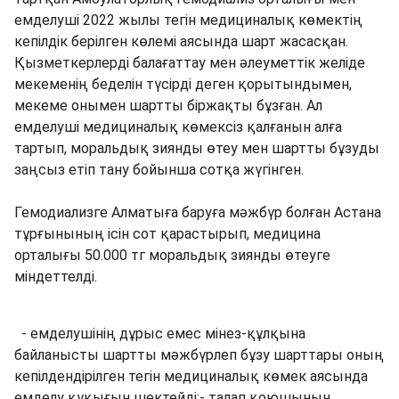
емделуші 2022 жылы тегін медициналық көмектің
кепілдік берілген көлемі аясында шарт жасасқан.
Қызметкерлерді балағаттау мен әлеуметтік желіде
мекеменің беделін түсірді деген қорытындымен,
мекеме онымен шартты біржақты бұзған. Ал
емделуші медициналық көмексіз қалғанын алға
тартып, моральдық зиянды өтеу мен шартты бұзуды
заңсыз етіп тану бойынша сотқа жүгінген.
Гемодиализге Алматыға баруға мәжбүр болған Астана
тұрғынының ісін сот қарастырып, медицина
орталығы 50.000 тг моральдық зиянды өтеуге
міндеттелді.
- емделушінің дұрыс емес мінез-құлқына
байланысты шартты мәжбүрлеп бұзу шарттары оның
кепілдендірілген тегін медициналық көмек аясында
емделу құқығын шектейді;- талап қоюшының