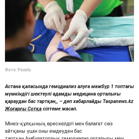
Фото: Pexels
Астана қаласында гемодиализ алуға мәжбүр 1 топтағы
мүмкіндігі шектеулі адамды медицина орталығы
қараудан бас тартқан,, – деп хабарлайды Taspanews.kz
Жоғарғы Сотқа
сілтеме жасап.
Мінез-құлқының өрескелдігі мен балағат сөз
айтқаны үшін оны емдеуден бас
тартқан Амбулаторлық гемодиализ орталығы мен