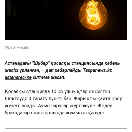
Фото: Pexels
Астанадағы "Шұбар" қосалқы станциясында кабель
желісі ұрланған, – деп хабарлайды Taspanews.kz
astanarec-ке
сілтеме жасап.
Қосалқы станцияда 10 кв ұяшықтар өшірілген.
Шектеуде 3 тарату пункті бар. Жарықты қайта қосу
жүзеге асады. Ауыстырулар жүргізілуде. Жедел
бригадалар оқиға орнында жұмыс атқаруда.