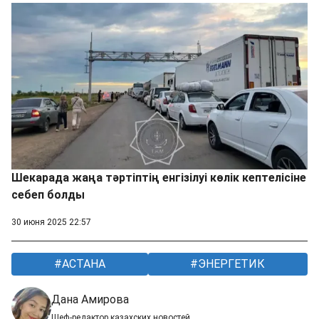
Шекарада жаңа тәртіптің енгізілуі көлік кептелісіне
себеп болды
30 июня 2025 22:57
АСТАНА
ЭНЕРГЕТИК
Дана Амирова
Шеф-редактор казахских новостей