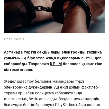
Фото: Pexels
Астанада тәртіп сақшылары электронды техника
ұрлығының бірқатар жаңа оқиғаларын ашты, деп
хабарлайды Taspanews
ҚР ІІМ
баспасөз қызметіне
сілтеме жасап.
Жедел іздестіру бөлімінің мамандары түрлі
электроника дүкендерінің үш өкілі ұрлық фактілері
туралы арызбен полицияға хабарласқанда
қылмыстың бетін аша алды. Зардап шеккендердің
бірі күндіз белгілі бір келуші PlayStation ойын консолі