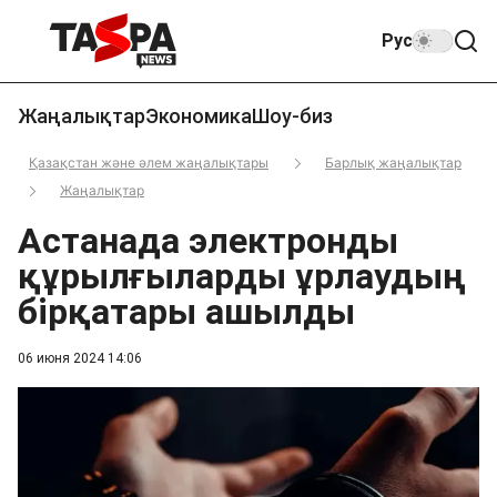
Рус
Жаңалықтар
Экономика
Шоу-биз
Қазақстан және әлем жаңалықтары
Барлық жаңалықтар
Жаңалықтар
Астанада электронды
құрылғыларды ұрлаудың
бірқатары ашылды
06 июня 2024 14:06