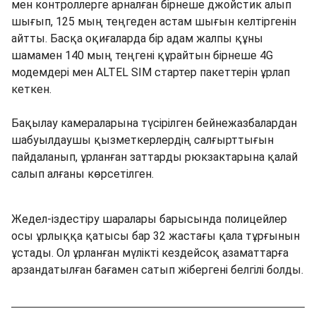
мен контроллерге арналған бірнеше джойстик алып
шығып, 125 мың теңгеден астам шығын келтіргенін
айтты. Басқа оқиғаларда бір адам жалпы құны
шамамен 140 мың теңгені құрайтын бірнеше 4G
модемдері мен ALTEL SIM стартер пакеттерін ұрлап
кеткен.
Бақылау камераларына түсірілген бейнежазбалардан
шабуылдаушы қызметкерлердің салғырттығын
пайдаланып, ұрланған заттарды рюкзактарына қалай
салып алғаны көрсетілген.
Жедел-іздестіру шаралары барысында полицейлер
осы ұрлыққа қатысы бар 32 жастағы қала тұрғынын
ұстады. Ол ұрланған мүлікті кездейсоқ азаматтарға
арзандатылған бағамен сатып жібергені белгілі болды.