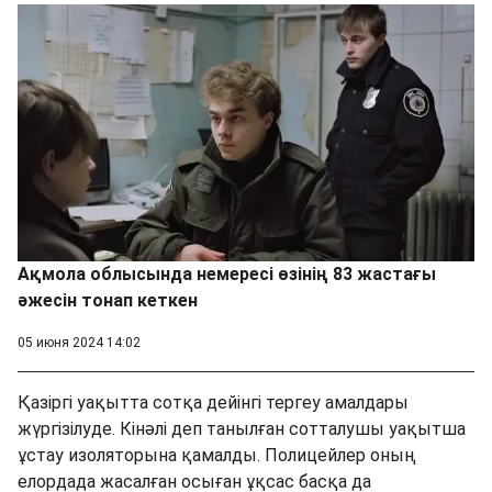
Ақмола облысында немересі өзінің 83 жастағы
әжесін тонап кеткен
05 июня 2024 14:02
Қазіргі уақытта сотқа дейінгі тергеу амалдары
жүргізілуде. Кінәлі деп танылған сотталушы уақытша
ұстау изоляторына қамалды. Полицейлер оның
елордада жасалған осыған ұқсас басқа да