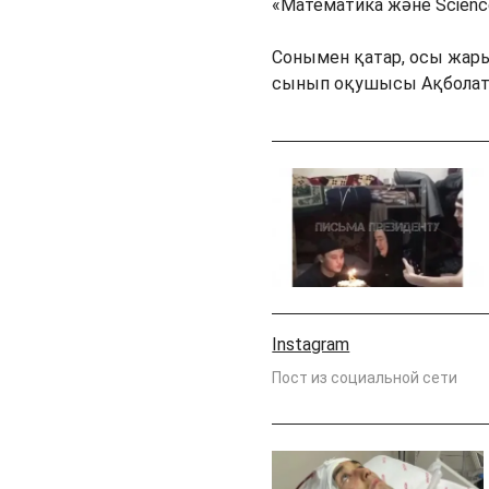
«Математика және Scienc
Сонымен қатар, осы жар
сынып оқушысы Ақболат З
Instagram
Пост из социальной сети