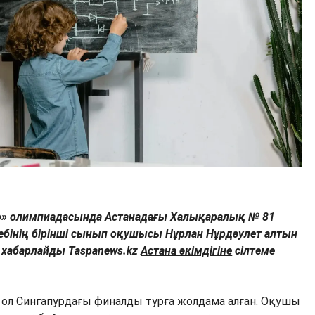
Cо» олимпиадасында Астанадағы Халықаралық № 81
ктебінің бірінші сынып оқушысы Нұрлан Нұрдәулет алтын
п хабарлайды Taspanews.kz
Астана әкімдігіне
сілтеме
ол Сингапурдағы финалды турға жолдама алған. Оқушы