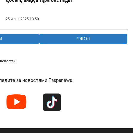
қосып, аяққа тұра бастады
25 июня 2025 13:50
Ы
ЖОЛ
 новостей
ледите за новостями Taspanews