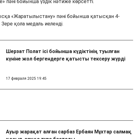
e» пәні бойынша үздік нәтиже көрсетті.
ысқа «Жаратылыстану» пәні бойынша қатысқан 4-
ере қола медаль иеленді.
Шерзат Полат ісі бойынша күдіктінің туылған
күніне жол бергендерге қатысты тексеру жүрді
17 февраля 2025 19:45
Ауыр жарақат алған сарбаз Ербаян Мұхтар салмақ