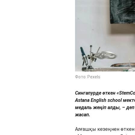
Фото: Pexels
Сингапурде өткен «Stem
Astana English school ме
медаль жеңіп алды, – де
жасап.
Алғашқы кезеңнен өткен 