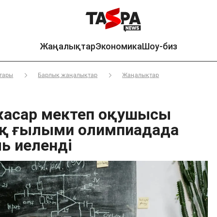
Жаңалықтар
Экономика
Шоу-биз
тары
Барлық жаңалықтар
Жаңалықтар
жасар мектеп оқушысы
қ ғылыми олимпиадада
ь иеленді