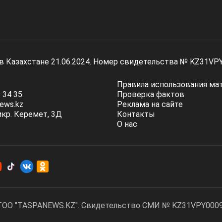
 в Казахстане 21.06.2024. Номер свидетельства № KZ31VP
Правила использования ма
 34 35
Проверка фактов
ews.kz
Реклама на сайте
мкр. Керемет, 3Д
Контакты
О нас
ТОО "TASPANEWS.KZ". Cвидетельство СМИ № KZ31VPY00095