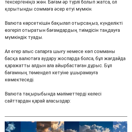
тексергеніңіз жөн. Бағам әр түрлі болып жатса, ол
қорытынды соммаға әсер етуі мүмкін.
Валюта көрсеткішін бақылап отырсаңыз, күнделікті
өзгеріп отыратын бағамдардың тиімдісін таңдауға
мүмкіндік туады.
Ал егер алыс сапарға шығу немесе көп сомманы
басқа валютаға аудару жоспарда болса, бұл жағдайда
қаражатты алдын ала айырбастаған дұрыс. Бұл
бағамның төмендеп кетуіне ұшырамауға
көмектеседі.
Валюта тақырыбында мәліметтерді келесі
сайттардан қарай аласыздар: