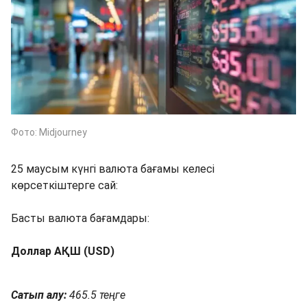
Фото: Midjourney
25 маусым күнгі валюта бағамы келесі
көрсеткіштерге сай:
Басты валюта бағамдары:
Доллар АҚШ (USD)
Сатып алу:
465.5 теңге