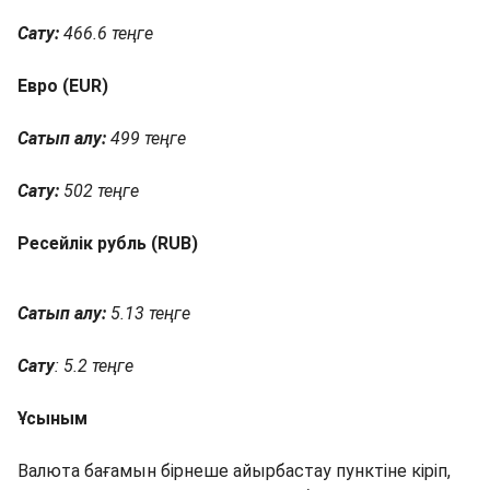
Сату:
466.6 теңге
Евро (EUR)
Сатып алу:
499 теңге
Сату:
502 теңге
Ресейлік рубль (RUB)
Сатып алу:
5.13 теңге
Сату
: 5.2 теңге
Ұсыным
Валюта бағамын бірнеше айырбастау пунктіне кіріп,