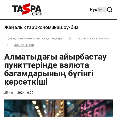
Рус
Жаңалықтар
Экономика
Шоу-биз
Қазақстан және әлем жаңалықтары
Барлық жаңалықтар
Жаңалықтар
Алматыдағы айырбастау
пункттерінде валюта
бағамдарының бүгінгі
көрсеткіші
25 июня 2024 10:02