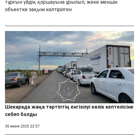
тұрғын үйдің қоршауына ұрылып, жеке меншік
объектке зақым келтірілген
Шекарада жаңа тәртіптің енгізілуі көлік кептелісіне
себеп болды
30 июня 2025 22:57