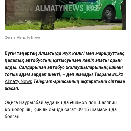
Фото: Almaty News
Бүгін таңертең Алматыда жүк көлігі мен маршруттық
қалалық автобустың қатысуымен көлік апаты орын
алды. Салдарынан автобус жолаушыларының ішінен
тоғыз адам зардап шекті, – деп жазады Taspanews.kz
Almaty News
Telegram-арнасының ақпаратына сілтеме
жасап.
Оқиға Наурызбай ауданында Әшімов пен Шаляпин
көшелерінің қиылысында сағат 09:15 шамасында
болған.