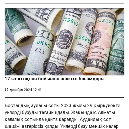
17 желтоқсан бойынша валюта бағамдары
17 декабря 2024 12:41
Бостандық ауданы соты 2023 жылы 29 қыркүйекте
үйлерді бұзуды тағайындады. Жақында іс Алматы
қалалық сотында қайта қаралды. Аудандық сот
шешімі өзгеріссіз қалды. Үйлерді бұзу меншік иелері