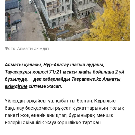
Фото: Алматы әкімдігі
Алматы қаласы, Нұр-Алатау шағын ауданы,
Тауасарұлы көшесі 71/21 мекен-жайы бойынша 2 үй
бұзылуда, – деп хабарлайды Taspanews.kz
Алматы
әкімдігіне
сілтеме жасап.
Үйлердің әрқайсы үш қабатты болған. Құрылыс
бақылау басқармасы рұқсат құжаттарының толық
пакеті жоқ екенін анықтап, бұрынырақ меншік
иелерін әкімшілік жауакершілікке тартқан.