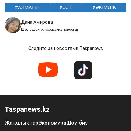
АЛМАТЫ
СОТ
ӘКІМДІК
Дана Амирова
Шеф-редактор казахских новостей
Следите за новостями Taspanews
Taspanews.kz
Жаңалықтар
Экономика
Шоу-биз